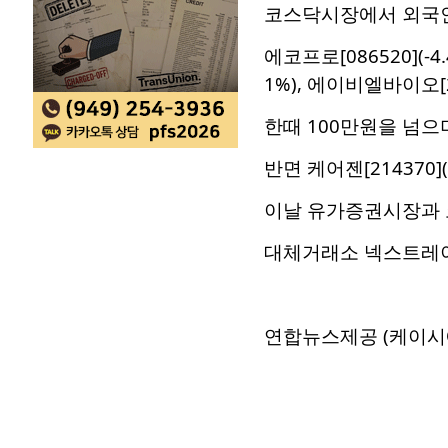
코스닥시장에서 외국인과
에코프로[086520](-4.
1%), 에이비엘바이오[29
한때 100만원을 넘으
반면 케어젠[214370](
이날 유가증권시장과 코
대체거래소 넥스트레이
연합뉴스제공 (케이시