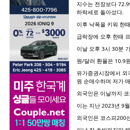
지수는 전장보다 72.9
하락세로 돌아섰다.
이후 낙폭을 키워 한때 
급락장에 오후 한때 
이날 오후 3시 30분 
원/달러 환율은 10.9
유가증권시장에서 외국인
원 순매수하며 저가 매
외국인은 이날까지 코스
이는 지난 2023년 9
외국인은 코스피200선
이날 장 초반까지만 