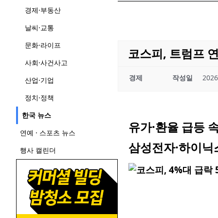
경제·부동산
날씨·교통
문화·라이프
코스피, 트럼프 연
사회·사건사고
경제
작성일
2026
산업·기업
정치·정책
한국 뉴스
유가·환율 급등 속
연예 · 스포츠 뉴스
삼성전자·하이닉
행사 캘린더