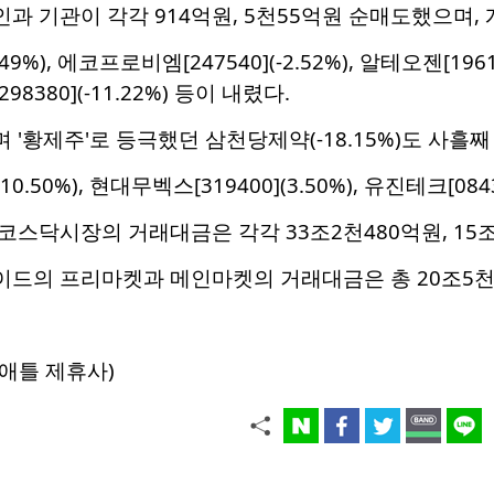
 기관이 각각 914억원, 5천55억원 순매도했으며, 
49%), 에코프로비엠[247540](-2.52%), 알테오젠[1961
8380](-11.22%) 등이 내렸다.
며 '황제주'로 등극했던 삼천당제약(-18.15%)도 사흘
10.50%), 현대무벡스[319400](3.50%), 유진테크[084
스닥시장의 거래대금은 각각 33조2천480억원, 15
드의 프리마켓과 메인마켓의 거래대금은 총 20조5천
애틀 제휴사)