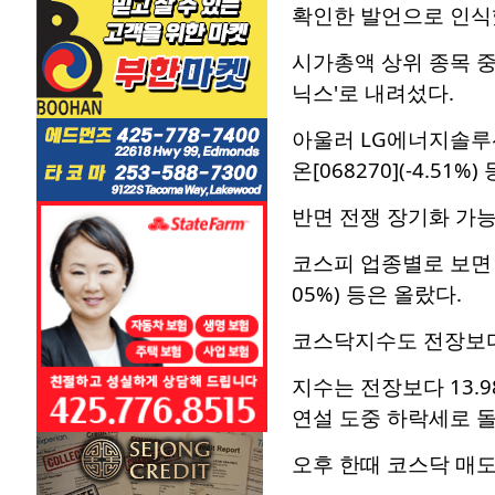
확인한 발언으로 인식
시가총액 상위 종목 중 삼
닉스'로 내려섰다.
아울러 LG에너지솔루션(-0
온[068270](-4.51%
반면 전쟁 장기화 가능성
코스피 업종별로 보면 건설
05%) 등은 올랐다.
코스닥지수도 전장보다 5
지수는 전장보다 13.9
연설 도중 하락세로 돌
오후 한때 코스닥 매