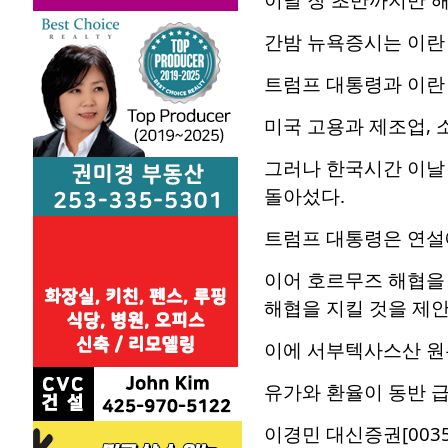
간밤 뉴욕증시는 이란 
트럼프 대통령과 이란
미국 고용과 제조업, 
그러나 한국시간 이날
돌아섰다.
트럼프 대통령은 연설에
이어 호르무즈 해협을
해협을 지킬 것을 제안
이에 서부텍사스산 원유
유가와 환율이 동반 
이경민 대신증권[003