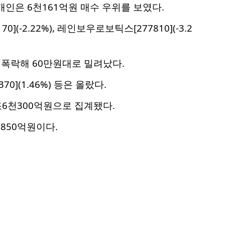
개인은 6천161억원 매수 우위를 보였다.
70](-2.22%), 레인보우로보틱스[277810](-3.2
째 폭락해 60만원대로 밀려났다.
370](1.46%) 등은 올랐다.
조6천300억원으로 집계됐다.
850억원이다.