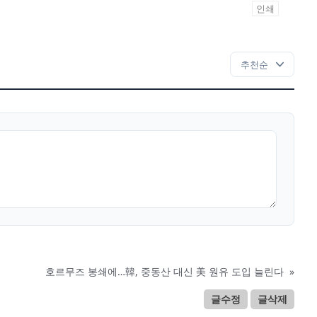
인쇄
호르무즈 봉쇄에…韓, 중동산 대신 美 원유 도입 늘린다
»
글수정
글삭제