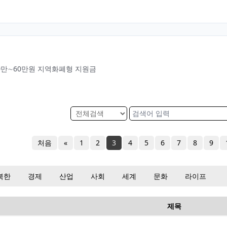
10만∼60만원 지역화폐형 지원금
처음
«
1
2
3
4
5
6
7
8
9
북한
경제
산업
사회
세계
문화
라이프
제목