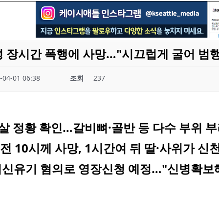
성 장시간 폭행에 사망…"시끄럽게 굴어 범행
-04-01 06:38
조회
237
살 정황 확인…갈비뼈·골반 등 다수 부위 
전 10시께 사망, 1시간여 뒤 딸·사위가 신
시신유기 혐의로 영장신청 예정…"신병확보해