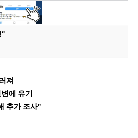
"
부러져
천변에 유기
 추가 조사"