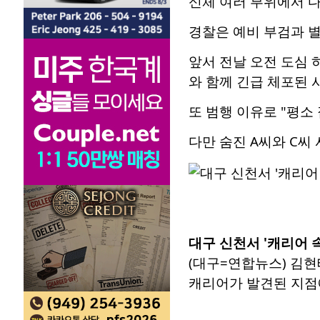
신체 여러 부위에서 다
경찰은 예비 부검과 별
앞서 전날 오전 도심 
와 함께 긴급 체포된 
또 범행 이유로 "평소
다만 숨진 A씨와 C씨
대구 신천서 '캐리어 속
(대구=연합뉴스) 김현
캐리어가 발견된 지점에서 