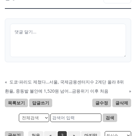
«
도쿄·파리도 제쳤다…서울, 국제금융센터지수 2계단 올라 8위
환율, 중동발 불안에 1,520원 넘어…금융위기 이후 처음
»
목록보기
답글쓰기
글수정
글삭제
검색
글쓰기
처음
«
3
»
마지막