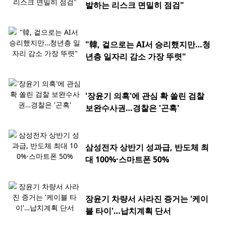
발하는 리스크 면밀히 점검"
"韓, 겉으로는 AI서 승리했지만…청
년층 일자리 감소 가장 뚜렷"
'장윤기 의혹'에 관심 확 쏠린 검찰
보완수사권…경찰은 '곤혹'
삼성전자 상반기 성과급, 반도체 최
대 100%·스마트폰 50%
장윤기 차량서 사라진 증거는 '케이
블 타이'…납치계획 단서