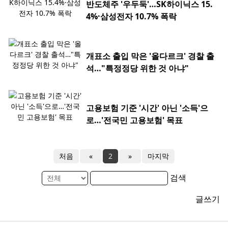
반도체주 '우두둑'…SK하이닉스 15.
4%·삼성전자 10.7% 폭락
개표소 출입 막은 '올다르크' 경찰 출
석…"특정정당 위한 것 아냐"
고용보험 기준 '시간' 아닌 '소득'으
로…'전국민 고용보험' 목표
처음
«
2
»
마지막
검색
글쓰기