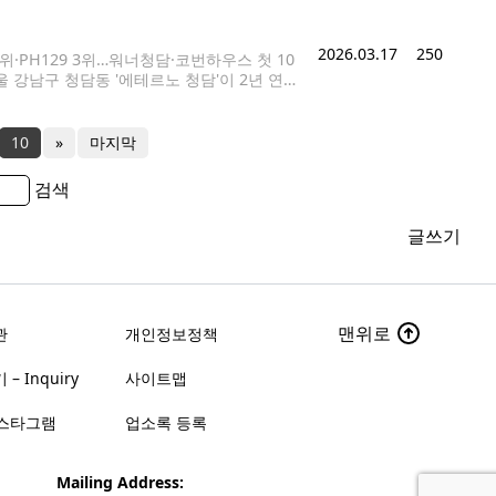
 6연속 기준금리 동결(연 2.50%)을 결정하
2026.03.17
250
2위·PH129 3위…워너청담·코번하우스 첫 10
 강남구 청담동 '에테르노 청담'이 2년 연속
한 올해 공동주택 공시가격안에 따르면 에테르
가장 높았다.
10
»
마지막
검색
글쓰기
맨위로
관
개인정보정책
– Inquiry
사이트맵
스타그램
업소록 등록
Mailing Address: