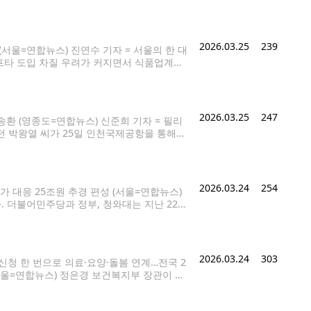
r 정부는 고병원성 조류인플루엔자가 매년 발생하고
2026.03.25
239
(서울=연합뉴스) 진연수 기자 = 서울의 한 대
따른 나프타 도입 차질 우려가 커지면서 식품업계에
에틸렌(PE)과 폴리프로필렌(PP), 페트병
2026.03.25
247
환 (영종도=연합뉴스) 신준희 기자 = 필리
리던 박왕열 씨가 25일 인천국제공항을 통해
리핀에서 국내로 송환된 '마약왕' 박왕열(48)의 실
2026.03.24
254
가 대응 25조원 추경 편성 (서울=연합뉴스)
. 더불어민주당과 정부, 청와대는 지난 22일
준현 수석대변인이 브리핑에서 밝혔다. 강
2026.03.24
303
신청 한 번으로 의료·요양·돌봄 연계…전국 2
서울=연합뉴스) 정은경 보건복지부 장관이 12
보건복지부 제공. 재판매 및 DB 금지] phot