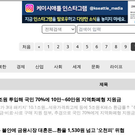
처음
«
1
2
3
4
5
6
7
8
9
북한
경제
산업
사회
세계
문화
라이프
제목
8조원 투입해 국민 70%에 10만∼60만원 지역화폐형 지원금
유가 3대 패키지' 10.1조원…석유가격최고제 등에 5조원·K패스 환급률↑
금·비료·사료 구매 지원 정부, 추경으로 국민 70%에게 지역화폐형 지원금 
가 중동 전쟁으로 인한 고유가 대응에 초점을 맞춰 추가경정예산(추경)안을
에게 10만∼60만원의 지역화폐형 지원금을 지원하는 등, 전체 추경 26조
 불안에 금융시장 대혼돈…환율 1,530원 넘고 '오천피' 위협