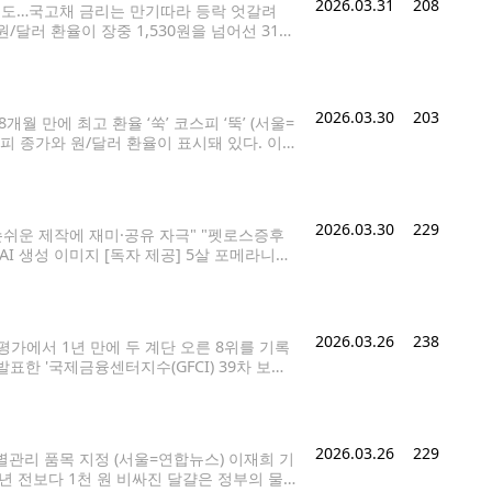
2026.03.31
208
순매도…국고채 금리는 만기따라 등락 엇갈려
원/달러 환율이 장중 1,530원을 넘어선 31일
ondol@yna.co.kr 31일 중동 전쟁 관
2026.03.30
203
월 만에 최고 환율 ‘쑥’ 코스피 ‘뚝’ (서울=
피 종가와 원/달러 환율이 표시돼 있다. 이
/달러 환율은 6.8원 오른 1,515.7원을 기록
2026.03.30
229
손쉬운 제작에 재미·공유 자극" "펫로스증후
I 생성 이미지 [독자 제공] 5살 포메라니안
 반려견의 이른바 '견생샷'(반려동물 인생사
2026.03.26
238
평가에서 1년 만에 두 계단 오른 8위를 기록
발표한 '국제금융센터지수(GFCI) 39차 보고
 53위에 그쳤으나 2021년 16위, 2022년
2026.03.26
229
별관리 품목 지정 (서울=연합뉴스) 이재희 기
 1년 전보다 1천 원 비싸진 달걀은 정부의 물