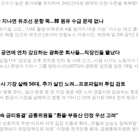
 건수가 높은 증가세를 유지하며 24만건대로 팬데믹 이전 수준을 회복했다.
졌던 결혼이 계속되고 있어서다. 여성 연상, 남성 연하 커플이 늘며 초혼 부
 지나면 유조선 운항 뚝…韓 원유 수급 문제 없나
 위기설 고조…"UAE 물량·비축유로 4월 말까지 대응 가능" 가스는 재고 
즈 해협 인근의 유조선 [로이터 연합뉴스 자료사진. 재판매 및 DB 금지]
수급 위기설'이 고조되고 있다. 한국은 원유 수입의 약 70%가 호르무즈 
이
S 공연에 연차 강요하는 광화문 회사들…직장인들 뿔났다
갑질119 "금요일 오후 전직원 반차 등 사례 신고…사용 시기는 노동자가 정해야
뉴스) 류영석 기자 = 그룹 방탄소년단(BTS)의 광화문 공연을 앞둔 18
다. 2026.3.18 ondol@yna.co.kr "회사가 광화문 근처인데 갑자
나왔습니다. BTS 공연 때문에 회사
사 기장 살해 50대, 추가 살인 노려…프로파일러 투입 검토
간 범행 준비…일산·창원 등 전 직장 동료 4명 노려 경찰서로 압송되는 항공
서 항공사 기장을 살해하고 범행 약 10시간 만에 검거된 50대 전직 항
 추가 살인 계획도 있었다고 진술했다. 18일 부산경찰청 등에 따르면 전
연속 금리동결' 금통위원들 "환율·부동산 안정 우선 고려"
울 선호지역 주변·비규제 지역 집값 오름세 확대…전월세 상승도 잠재위험" 
정책보다 재정정책으로 대응" 이창용 한국은행 총재, 금융통화위원회 본회
가 26일 서울 중구 한국은행 본관에서 열린 금융통화위원회 본회의를 주재하고 