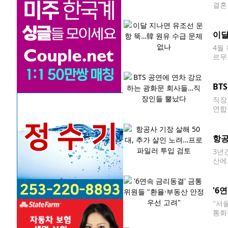
결혼
미뤄
이달
4월
르무
유 
불안
BT
직장
연합
고 있
가 
항공
3년
산에
며,
'6
"서
통화
총재