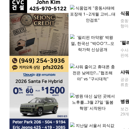
가 안
계란
식품
중동
형마트
서 
(PE
'필
수사
핀에
국내로
명은
샤워
공공
류효
국회
수석
병원
보건
29
일 충
o@y