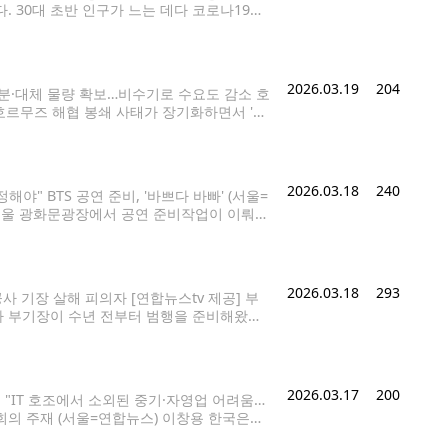
 30대 초반 인구가 느는 데다 코로나19로
부 중 5쌍 중 1쌍을 차지했다.
2026.03.19
204
충분·대체 물량 확보…비수기로 수요도 감소 호
 호르무즈 해협 봉쇄 사태가 장기화하면서 '원
해협을 통과하는 구조여서 봉쇄 장기화 시 수급
2026.03.18
240
" BTS 공연 준비, '바쁘다 바빠' (서울=
일 서울 광화문광장에서 공연 준비작업이 이뤄지
기 금요일 오후에 전 직원 반차를 사용하라는 공지
2026.03.18
293
사 기장 살해 피의자 [연합뉴스tv 제공] 부
공사 부기장이 수년 전부터 범행을 준비해왔으
날 항공사 기장을 살해한 혐의를 받는 김모씨는
2026.03.17
200
"IT 호조에서 소외된 중기·자영업 어려움…
의 주재 (서울=연합뉴스) 이창용 한국은행
있다. 2026.2.26 [사진공동취재단] p