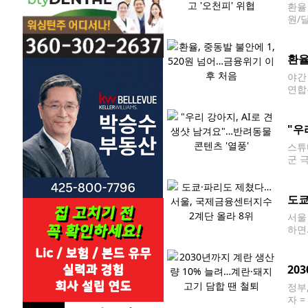
환율
원/달
서울 
련 
환율
야간 
연합
날 코
했다.
"우
스튜
군 
'구
진)
도쿄
서울
하면
서'에
12
20
정부
자 