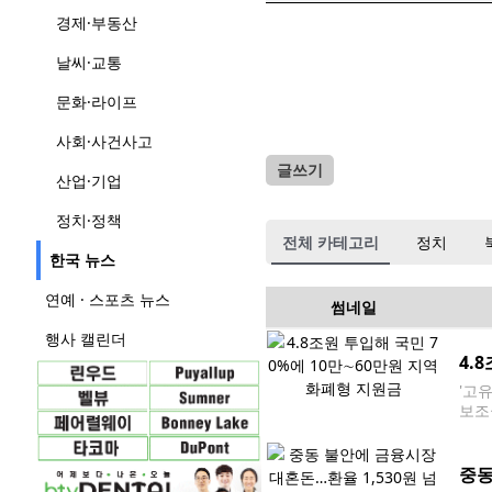
경제·부동산
날씨·교통
문화·라이프
사회·사건사고
글쓰기
산업·기업
정치·정책
전체 카테고리
정치
한국 뉴스
연예 · 스포츠 뉴스
썸네일
행사 캘린더
4.
'고
보조
정부
국민
중동