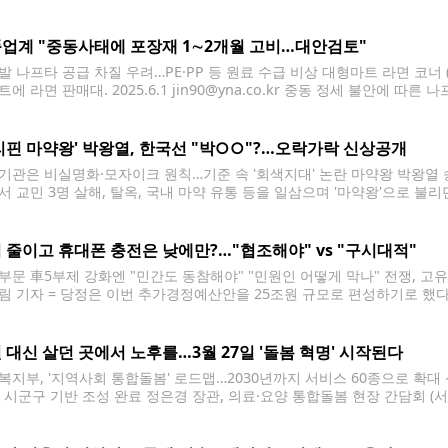
정 특별 관리 품목에 들어가 있다. 2026.3.13 scape@yna.co.k
 소비가
업계 "중동사태에 포장재 1∼2개월 고비…대안검토"
발 나프타 공급 차질 우려…PE·PP 등 원료 수급 비상 대형마트 라면 코너 
에 라면 판매대. 2025.6.1 jin90@yna.co.kr 중동 정세 불안에 
포장재 확보가 어려워질까 염려의 목소리가 가시지 않고 있다. 나프타는 폴리
T) 등의 핵심 원료다. 라면 봉지와
리핀 마약왕' 박왕열, 한국선 "박○○"?…오락가락 신상공개
기관은 비실명화·모자이크 원칙…기준 속 '회색지대' 논란 마약왕 박왕열 송
서 교민 3명 살해, 탈옥, 국내 마약 유통 등을 일삼으며 '마약왕'으로 불
 송환되고 있다. 2026.3.25 [공동취재] hama@yna.co.kr 25일 필
 정작 경찰과 법무부 등 수사기관의 보도자료에서는 찾아볼
 줄이고 휴대폰 충전은 낮에만?…"협조해야" vs "구시대적"
부문 車5부제 강화엔 "민간도 동참해야" "민원인 어떻게 막나" 전쟁, 고유
림 기자 = 당정은 이번 추가경정예산안을 25조원 규모로 편성하기로 했다
에서 고위 협의회를 열어 추경안 규모와 내용 등을 논의했다고 민주당 강
대변인은 "전쟁 추경을 신속히 편성해
 대신 살던 곳에서 노후를…3월 27일 '돌봄 혁명' 시작된다
복지부, '지역사회 통합돌봄' 로드맵…2030년까지 서비스 60종으로 확대 
개 시군구 기반 조성 완료 정은경 장관, 의료·요양 통합돌봄 현장 간담회 (
북 진천에서 의료·요양 통합돌봄 현장 간담회를 하고 있다. 2025.12.12 [
na.co.kr 오는 3월 27일부터 대한민국 돌봄 체계의