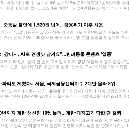
 5거래일 연속 올라…코스피 4%·코스닥 5% 급락 외국인 3조8천억원 
러 환율 1,530원 돌파, 코스피는 하락세 (서울=연합뉴스) 류영석 기자 = 
중구 하나은행 본점 딜링룸에 실시간 환율 정보가 표시되고 있다. 2026.3.31 
불안이 지속되면서 국내 금융시장에도
, 중동발 불안에 1,520원 넘어…금융위기 이후 처음
거래서 1,521.1원까지…유가 상승·외국인 매도 영향 엔/달러 환율도 1년 8개
뉴스) 신준희 기자 = 30일 서울 중구 하나은행 본점 딜링룸 전광판에 코스
스피는 전장보다 161.57포인트(2.97%) 내린 5,277.30에 장을 마쳤다. 원
 2026.3.30 hama@yna.co.kr 원/달러
리 강아지, AI로 견생샷 남겨요"…반려동물 콘텐츠 '열풍'
디오 예약 없이 클릭 한 번에 고화질 이미지 생성 AI필터 이용객 급증…"
극복에 도움…심리적 치유 수단으로 활용" 반려견 구찌의 사진으로 제작한 A
찌'를 키우는 직장인 권모(32)씨는 최근 스마트폰 애플리케이션(앱)을 통해
을 만드는 재미에 푹 빠졌다. 실제 스튜디오를
·파리도 제쳤다…서울, 국제금융센터지수 2계단 올라 8위
 여의도 전경 [서울시 제공. 재판매 및 DB 금지] 서울이 세계 금융경쟁력 
서 4년 연속 10위권에 들었다. 서울시는 영국 컨설팅그룹 지옌(Z/Yen)이 
서 세계 137개 도시 중 종합 8위를 기록했다고 26일 밝혔다. 서울은 2009년
위로 상승했으며
30년까지 계란 생산량 10% 늘려…계란·돼지고기 담합 땐 철퇴
, 계란·돼지고기 유통구조 개선·관리강화 방안 비싸진 달걀, 정부 물가 특
= 13일 서울의 한 대형마트에 달걀이 진열돼 있다. 특란 한 판(30개) 기준