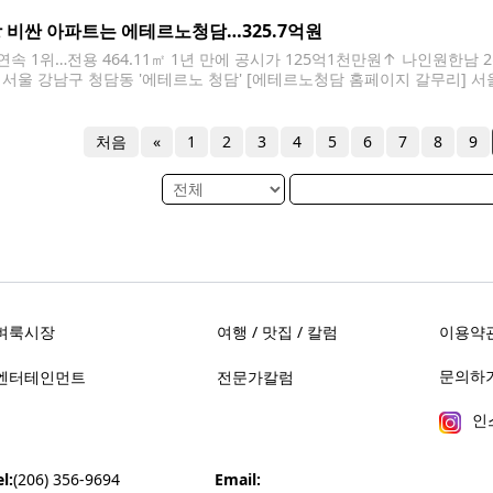
to@yna.co.kr 한국은행 금융통화위원들은 지난달 26일 전원일치 의견으로
,
 비싼 아파트는 에테르노청담…325.7억원
 연속 1위…전용 464.11㎡ 1년 만에 공시가 125억1천만원↑ 나인원한남 
 서울 강남구 청담동 '에테르노 청담' [에테르노청담 홈페이지 갈무리] 서울
 전국 공시가격 최고 아파트에 이름을 올렸다. 17일 국토교통부가 공개
담 전용면적 464.11㎡의 올해 공시가격은 325억7천만원으로 전국에서 
처음
«
1
2
3
4
5
6
7
8
9
벼룩시장
여행 / 맛집 / 칼럼
이용약
문의하기 
엔터테인먼트
전문가칼럼
인
l:
(206) 356-9694
Email: