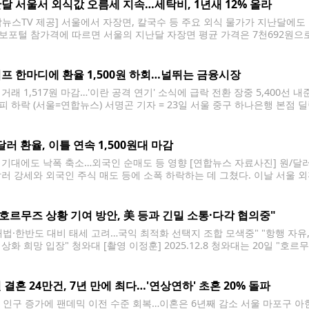
달 서울서 외식값 오름세 지속…세탁비, 1년새 12% 올라
합뉴스TV 제공] 서울에서 자장면, 칼국수 등 주요 외식 물가가 지난달에도
보포털 참가격에 따르면 서울의 지난달 자장면 평균 가격은 7천692원으로 지
 같은 기간 칼국수는 9천923원에서 9천962원으로, 삼겹살 200g은 1만7
 비빔밥 평균 가격은 1만1천615원으로 0.3% 올랐다. 이는 인건비를 비롯
프 한마디에 환율 1,500원 하회…널뛰는 금융시장
거래 1,517원 마감…'이란 공격 연기' 소식에 급락 전환 장중 5,400선 
피 하락 (서울=연합뉴스) 서명곤 기자 = 23일 서울 중구 하나은행 본점
원/달러 환율은 16.7원 오른 1,517.3원, 코스피는 전장보다 375.45포인트(
.3.23 seephoto@yna.co.kr
달러 환율, 이틀 연속 1,500원대 마감
 기대에도 낙폭 축소…외국인 순매도 등 영향 [연합뉴스 자료사진] 원/달러
달러 강세와 외국인 주식 매도 등에 소폭 하락하는 데 그쳤다. 이날 서울 
 거래 종가(오후 3시30분 기준)는 전날보다 0.4원 내린 1,500.6원으로
"호르무즈 상황 기여 방안, 美 등과 긴밀 소통·다각 협의중"
내법·한반도 대비 태세 고려…국익 최적화 선택지 조합 모색중" "항행 자
정상화 희망 입장" 청와대 [촬영 이정훈] 2025.12.8 청와대는 20일 "
 미국을 포함한 주요 우방국들과 긴밀히 소통 중이며 다각적인 협의를 진행
 미국 정부의
 결혼 24만건, 7년 만에 최다…'연상연하' 초혼 20% 돌파
대 인구 증가에 팬데믹 이전 수준 회복…이혼은 6년째 감소 서울 마포구 아