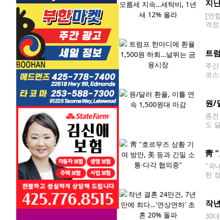
지난
[연
격정
다.
다.
트럼
주간 
코스
이날 
2026
원/
종전
도 
주간
靑 
"국
한 
해,
이날
작년
30