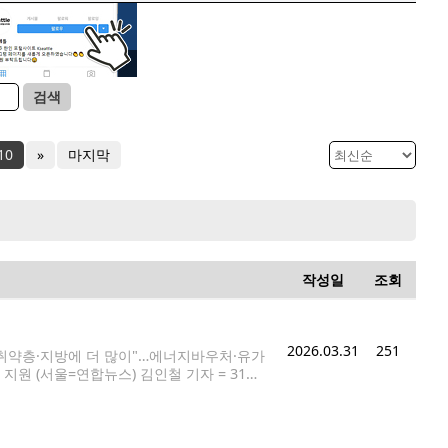
검색
10
»
마지막
작성일
조회
2026.03.31
251
 "취약층·지방에 더 많이"…에너지바우처·유가
지원 (서울=연합뉴스) 김인철 기자 = 31일
 확정했다. 소득 상위 30%를 제외한 모든
2천억원 중 10조1천억원을 이른바