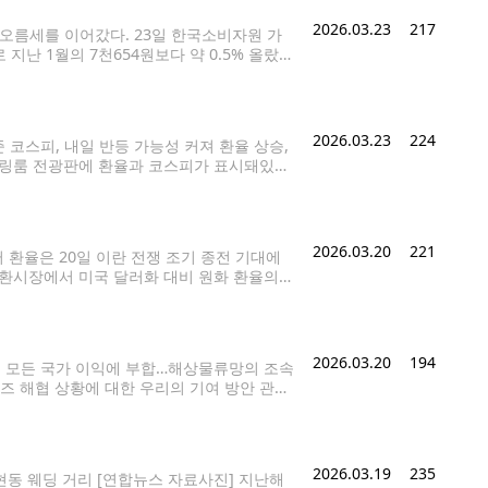
2026.03.23
217
 오름세를 이어갔다. 23일 한국소비자원 가
난 1월의 7천654원보다 약 0.5% 올랐
천923원에서 1만8천원으로 각각 0.4% 상승했
한
2026.03.23
224
내준 코스피, 내일 반등 가능성 커져 환율 상승,
 딜링룸 전광판에 환율과 코스피가 표시돼있다.
6.49%) 내린 5,405.75로 거래를 마감했다.
2026.03.20
221
 환율은 20일 이란 전쟁 조기 종전 기대에
외환시장에서 미국 달러화 대비 원화 환율의
 집계됐다. 환율이 종가 기준으로 이틀 연속
2026.03.20
194
유, 모든 국가 이익에 부합…해상물류망의 조속
호르무즈 해협 상황에 대한 우리의 기여 방안 관련
 중"이라고 밝혔다. 청와대 고위 관계자는
2026.03.19
235
현동 웨딩 거리 [연합뉴스 자료사진] 지난해