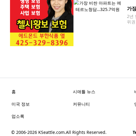
ho
면서
가장
2년
위권
으로
노청
홈
시애틀 뉴스
미국 정보
커뮤니티
업소록
© 2006-2026
KSeattle.com
.
All Rights Reserved.
Te