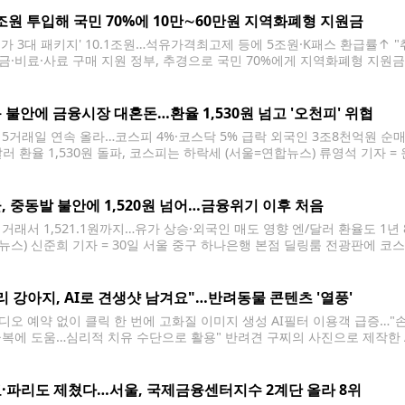
8조원 투입해 국민 70%에 10만∼60만원 지역화폐형 지원금
유가 3대 패키지' 10.1조원…석유가격최고제 등에 5조원·K패스 환급률↑
금·비료·사료 구매 지원 정부, 추경으로 국민 70%에게 지역화폐형 지원금 
가 중동 전쟁으로 인한 고유가 대응에 초점을 맞춰 추가경정예산(추경)안을
에게 10만∼60만원의 지역화폐형 지원금을 지원하는 등, 전체 추경 26조
 불안에 금융시장 대혼돈…환율 1,530원 넘고 '오천피' 위협
 5거래일 연속 올라…코스피 4%·코스닥 5% 급락 외국인 3조8천억원 
러 환율 1,530원 돌파, 코스피는 하락세 (서울=연합뉴스) 류영석 기자 = 
중구 하나은행 본점 딜링룸에 실시간 환율 정보가 표시되고 있다. 2026.3.31 
불안이 지속되면서 국내 금융시장에도
, 중동발 불안에 1,520원 넘어…금융위기 이후 처음
거래서 1,521.1원까지…유가 상승·외국인 매도 영향 엔/달러 환율도 1년 8개
뉴스) 신준희 기자 = 30일 서울 중구 하나은행 본점 딜링룸 전광판에 코스
스피는 전장보다 161.57포인트(2.97%) 내린 5,277.30에 장을 마쳤다. 원
 2026.3.30 hama@yna.co.kr 원/달러
리 강아지, AI로 견생샷 남겨요"…반려동물 콘텐츠 '열풍'
디오 예약 없이 클릭 한 번에 고화질 이미지 생성 AI필터 이용객 급증…"
극복에 도움…심리적 치유 수단으로 활용" 반려견 구찌의 사진으로 제작한 A
찌'를 키우는 직장인 권모(32)씨는 최근 스마트폰 애플리케이션(앱)을 통해
을 만드는 재미에 푹 빠졌다. 실제 스튜디오를
·파리도 제쳤다…서울, 국제금융센터지수 2계단 올라 8위