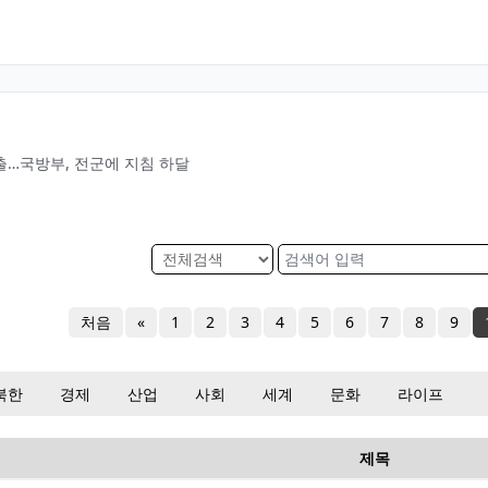
출…국방부, 전군에 지침 하달
처음
«
1
2
3
4
5
6
7
8
9
북한
경제
산업
사회
세계
문화
라이프
제목