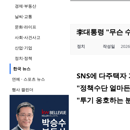
경제·부동산
날씨·교통
문화·라이프
李대통령 "무슨 
사회·사건사고
정치
작성일
2026
산업·기업
정치·정책
한국 뉴스
SNS에 다주택자 
연예 · 스포츠 뉴스
"정책수단 얼마든
행사 캘린더
"투기 옹호하는 