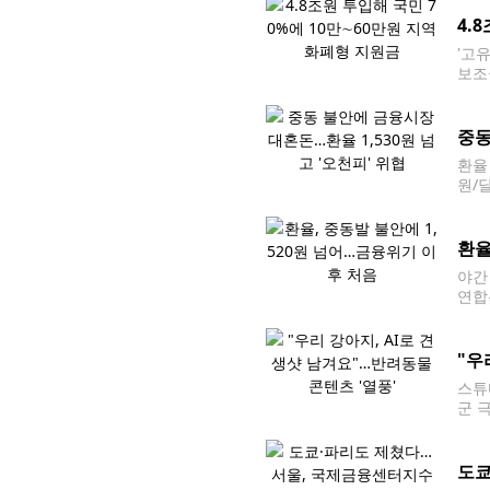
4.
'고
보조
정부
국민
중동
환율
원/달
서울 
련 
환율
야간 
연합
날 코
했다.
"우
스튜
군 
'구
진)
도쿄