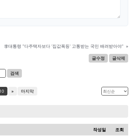
李대통령 "다주택자보다 '집값폭등' 고통받는 국민 배려받아야"
»
글수정
글삭제
검색
10
»
마지막
작성일
조회