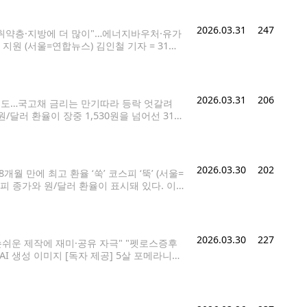
2026.03.31
247
 "취약층·지방에 더 많이"…에너지바우처·유가
지원 (서울=연합뉴스) 김인철 기자 = 31일
 확정했다. 소득 상위 30%를 제외한 모든
2천억원 중 10조1천억원을 이른바
2026.03.31
206
순매도…국고채 금리는 만기따라 등락 엇갈려
원/달러 환율이 장중 1,530원을 넘어선 31일
ondol@yna.co.kr 31일 중동 전쟁 관
2026.03.30
202
월 만에 최고 환율 ‘쑥’ 코스피 ‘뚝’ (서울=
피 종가와 원/달러 환율이 표시돼 있다. 이
/달러 환율은 6.8원 오른 1,515.7원을 기록
2026.03.30
227
손쉬운 제작에 재미·공유 자극" "펫로스증후
I 생성 이미지 [독자 제공] 5살 포메라니안
 반려견의 이른바 '견생샷'(반려동물 인생사