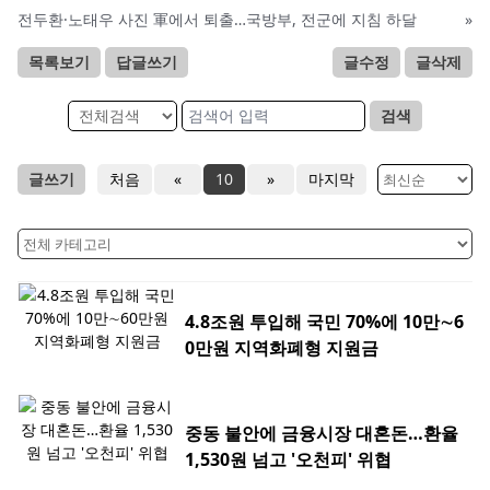
전두환·노태우 사진 軍에서 퇴출…국방부, 전군에 지침 하달
»
목록보기
답글쓰기
글수정
글삭제
검색
글쓰기
처음
«
10
»
마지막
4.8조원 투입해 국민 70%에 10만∼6
0만원 지역화폐형 지원금
중동 불안에 금융시장 대혼돈…환율
1,530원 넘고 '오천피' 위협