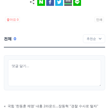
좋아요
0
인쇄
전체
0
«
국힘 '한동훈 제명' 내홍 2라운드…장동혁 "경찰 수사로 털자"