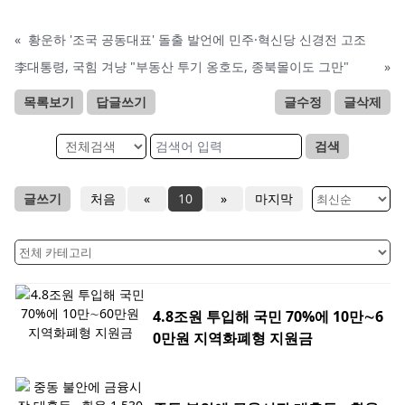
«
황운하 '조국 공동대표' 돌출 발언에 민주·혁신당 신경전 고조
李대통령, 국힘 겨냥 "부동산 투기 옹호도, 종북몰이도 그만"
»
목록보기
답글쓰기
글수정
글삭제
검색
글쓰기
처음
«
10
»
마지막
4.8조원 투입해 국민 70%에 10만∼6
0만원 지역화폐형 지원금