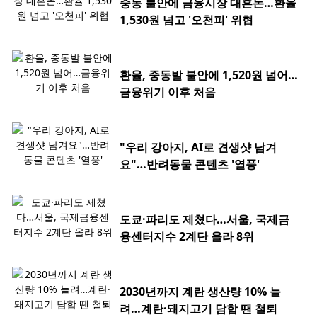
중동 불안에 금융시장 대혼돈…환율
1,530원 넘고 '오천피' 위협
환율, 중동발 불안에 1,520원 넘어…
금융위기 이후 처음
"우리 강아지, AI로 견생샷 남겨
요"…반려동물 콘텐츠 '열풍'
도쿄·파리도 제쳤다…서울, 국제금
융센터지수 2계단 올라 8위
2030년까지 계란 생산량 10% 늘
려…계란·돼지고기 담합 땐 철퇴