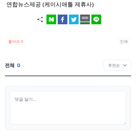
연합뉴스제공 (케이시애틀 제휴사)
좋아요
0
인쇄
전체
0