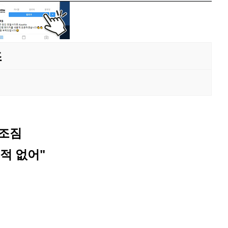
조
 조짐
적 없어"