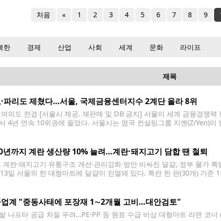
처음
«
1
2
3
4
5
6
7
8
9
북한
경제
산업
사회
세계
문화
라이프
제목
·파리도 제쳤다…서울, 국제금융센터지수 2계단 올라 8위
 여의도 전경 [서울시 제공. 재판매 및 DB 금지] 서울이 세계 금융경쟁력 
서 4년 연속 10위권에 들었다. 서울시는 영국 컨설팅그룹 지옌(Z/Yen)이 
서 세계 137개 도시 중 종합 8위를 기록했다고 26일 밝혔다. 서울은 2009년
위로 상승했으며
30년까지 계란 생산량 10% 늘려…계란·돼지고기 담합 땐 철퇴
, 계란·돼지고기 유통구조 개선·관리강화 방안 비싸진 달걀, 정부 물가 특
= 13일 서울의 한 대형마트에 달걀이 진열돼 있다. 특란 한 판(30개) 기준
정 특별 관리 품목에 들어가 있다. 2026.3.13 scape@yna.co.k
 소비가
업계 "중동사태에 포장재 1∼2개월 고비…대안검토"
발 나프타 공급 차질 우려…PE·PP 등 원료 수급 비상 대형마트 라면 코너 