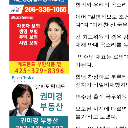
항의와 우려의 목소리가
이어 "일방적으로 조건
다"며 "이해찬 전 국
강 최고위원의 경우 김
대해 반대 목소리를 높
"민주당 대표는 로망"
가된다.
합당 찬성파로 분류되는
정치가 비일비재했지만
민주당 출신 국무위원
보도된 사진에 따르면 
불가'라고 보냈다.