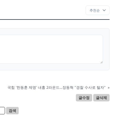
국힘 '한동훈 제명' 내홍 2라운드…장동혁 "경찰 수사로 털자"
»
글수정
글삭제
검색