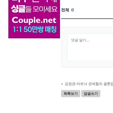
전체
0
«
김정관-러트닉 관세협의 결론없
목록보기
답글쓰기