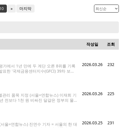
10
»
마지막
작성일
조회
2026.03.26
232
평가에서 1년 만에 두 계단 오른 8위를 기록
발표한 '국제금융센터지수(GFCI) 39차 보고
 53위에 그쳤으나 2021년 16위, 2022년
2026.03.26
225
별관리 품목 지정 (서울=연합뉴스) 이재희 기
 1년 전보다 1천 원 비싸진 달걀은 정부의 물
r 정부는 고병원성 조류인플루엔자가 매년 발생하고
2026.03.25
231
(서울=연합뉴스) 진연수 기자 = 서울의 한 대