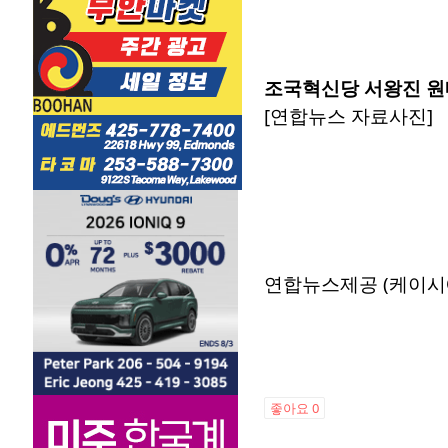
조국혁신당 서왕진 
[연합뉴스 자료사진]
연합뉴스제공 (케이시
좋아요
0