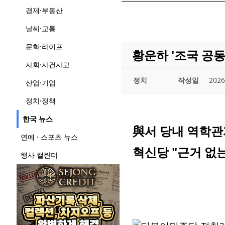
경제·부동산
날씨·교통
문화·라이프
황운하 '조국 공
사회·사건사고
정치
작성일
2026
산업·기업
정치·정책
한국 뉴스
與서 당내 역학관
연예 · 스포츠 뉴스
혁신당 "근거 없
행사 캘린더