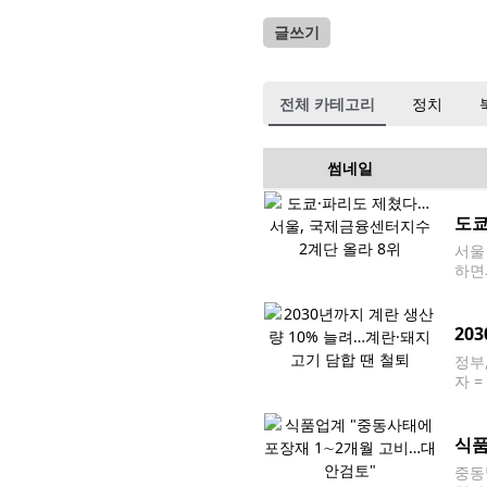
글쓰기
전체 카테고리
정치
썸네일
도쿄
서울
하면
서'에
12
20
정부
자 
가 안
계란
식품
중동