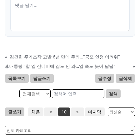
«
김건희 주가조작 고발 6년 만에 무죄…"공모 인정 어려워"
李대통령 "할 일 산더미에 잠도 안 와…일 속도 늦어 답답"
»
목록보기
답글쓰기
글수정
글삭제
검색
글쓰기
처음
«
10
»
마지막