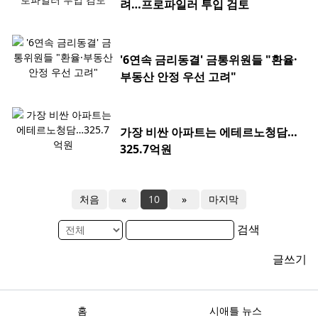
려…프로파일러 투입 검토
'6연속 금리동결' 금통위원들 "환율·
부동산 안정 우선 고려"
가장 비싼 아파트는 에테르노청담…
325.7억원
처음
«
10
»
마지막
검색
글쓰기
홈
시애틀 뉴스