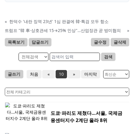
«
한덕수 '내란 징역 23년' 1심 판결에 韓·특검 모두 항소
트럼프 "韓 車·상호관세 15→25% 인상"…산업장관 곧 방미협의
»
목록보기
답글쓰기
글수정
글삭제
검색
글쓰기
처음
«
10
»
마지막
도쿄·파리도 제쳤다…서울, 국제금
융센터지수 2계단 올라 8위