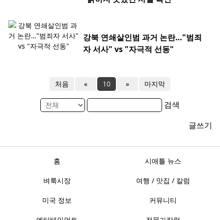
강북 연쇄살인범 과거 논란…"범죄
자 서사" vs "자극적 선동"
처음
«
10
»
마지막
검색
글쓰기
홈
시애틀 뉴스
벼룩시장
여행 / 맛집 / 칼럼
미국 정보
커뮤니티
엔터테인먼트
전문가칼럼