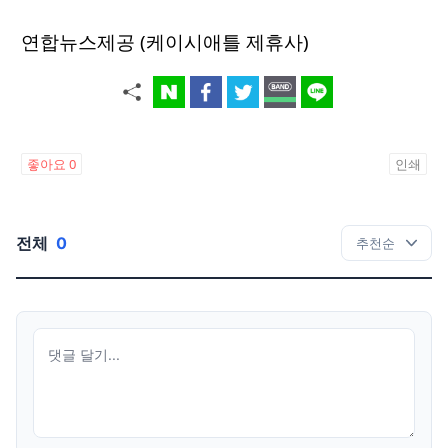
연합뉴스제공 (케이시애틀 제휴사)
좋아요
0
인쇄
전체
0