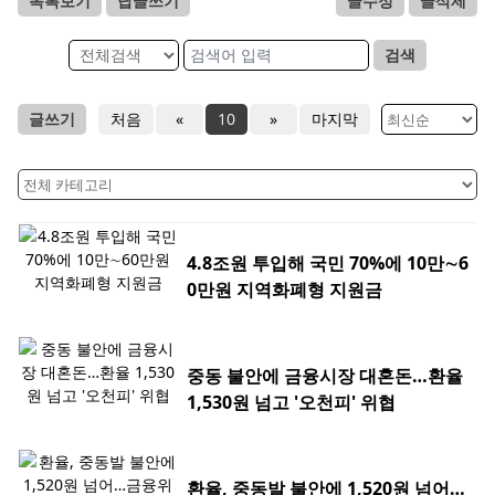
목록보기
답글쓰기
글수정
글삭제
검색
글쓰기
처음
«
10
»
마지막
4.8조원 투입해 국민 70%에 10만∼6
0만원 지역화폐형 지원금
중동 불안에 금융시장 대혼돈…환율
1,530원 넘고 '오천피' 위협
환율, 중동발 불안에 1,520원 넘어…