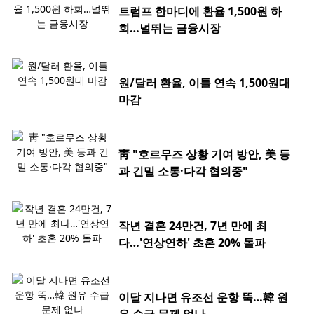
트럼프 한마디에 환율 1,500원 하
회…널뛰는 금융시장
원/달러 환율, 이틀 연속 1,500원대
마감
靑 "호르무즈 상황 기여 방안, 美 등
과 긴밀 소통·다각 협의중"
작년 결혼 24만건, 7년 만에 최
다…'연상연하' 초혼 20% 돌파
이달 지나면 유조선 운항 뚝…韓 원