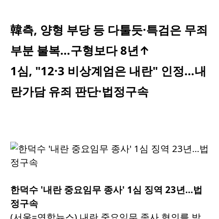
韓측, 양형 부당 등 다툴듯·특검은 무죄
부분 불복…구형보다 8년↑
1심, "12·3 비상계엄은 내란" 인정…내
란가담 유죄 판단·법정구속
한덕수 '내란 중요임무 종사' 1심 징역 23년…법
정구속
(서울=연합뉴스) 내란 중요임무 종사 혐의를 받