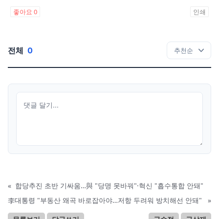
좋아요
0
인쇄
전체
0
«
합당추진 초반 기싸움…與 "당명 못바꿔"·혁신 "흡수통합 안돼"
李대통령 "부동산 왜곡 바로잡아야…저항 두려워 방치해선 안돼"
»