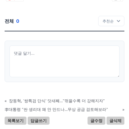
전체
0
«
장동혁, '쌍특검 단식' 닷새째…"꺾을수록 더 강해지자"
李대통령 "싼 생리대 왜 안 만드나…무상 공급 검토해보라"
»
목록보기
답글쓰기
글수정
글삭제