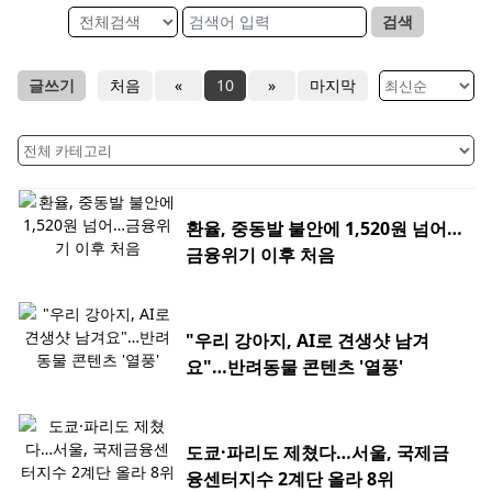
검색
글쓰기
처음
«
10
»
마지막
환율, 중동발 불안에 1,520원 넘어…
금융위기 이후 처음
"우리 강아지, AI로 견생샷 남겨
요"…반려동물 콘텐츠 '열풍'
도쿄·파리도 제쳤다…서울, 국제금
융센터지수 2계단 올라 8위