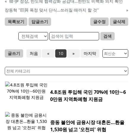
«
韓·伊 정상, 반도체 협력강화 공감대…한반도 비핵화 의지 확인
장동혁 "巨與 폭정 맞서 단식…쓰러질 때까지 할 것"
»
목록보기
답글쓰기
글수정
글삭제
검색
글쓰기
처음
«
10
»
마지막
4.8조원 투입해 국민 70%에 10만∼6
0만원 지역화폐형 지원금
중동 불안에 금융시장 대혼돈…환율
1,530원 넘고 '오천피' 위협