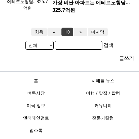
가장 비싼 아파트는 에테르노청담…
325.7억원
처음
«
10
»
마지막
검색
글쓰기
홈
시애틀 뉴스
벼룩시장
여행 / 맛집 / 칼럼
미국 정보
커뮤니티
엔터테인먼트
전문가칼럼
업소록