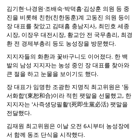
김기현·나경원·조배숙·박덕흠·김상훈 의원 등 중
진을 비롯해 친한(친한동훈)계 고동진 의원 등이
장 대표를 찾았고 김태흠 충남지사, 최민호 세종
시장, 이장우 대전시장, 황교안 전 국무총리, 최경
환 전 경제부총리 등도 농성장을 방문했다.
지지자들의 화환과 꽃바구니도 이어졌다. 한 백
발의 남성 지지자는 농성 중인 장 대표를 찾아와
큰 절을 하고 눈물을 보이기도 했다.
장 대표가 임명한 조광한 지명직 최고위원은 '동
서화합'(東恕和合)이라 적힌 팻말을 선물했고, 한
지지자는 '사즉생당필활'(死即生黨必活) 팻말을
전달했다.
김재원 최고위원은 이날 오전 6시부터 농성장에
서 함께 동조 단식을 시작했다.