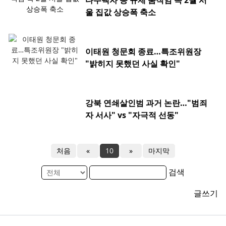
다주택자 등 규제 움직임 속 2월 서
울 집값 상승폭 축소
이태원 청문회 종료…특조위원장
"밝히지 못했던 사실 확인"
강북 연쇄살인범 과거 논란…"범죄
자 서사" vs "자극적 선동"
처음
«
10
»
마지막
검색
글쓰기