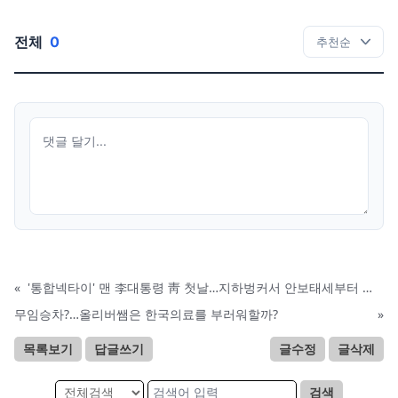
전체
0
«
'통합넥타이' 맨 李대통령 靑 첫날…지하벙커서 안보태세부터 점검
무임승차?…올리버쌤은 한국의료를 부러워할까?
»
목록보기
답글쓰기
글수정
글삭제
검색