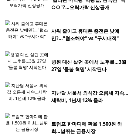
'필리핀 마약왕' 박왕열, 한국선 "박
○○"?…오락가락 신상공개
샤워 줄이고 휴대폰 충전은 낮에
만?…"협조해야" vs "구시대적"
병원 대신 살던 곳에서 노후를…3월
27일 '돌봄 혁명' 시작된다
지난달 서울서 외식값 오름세 지속…
세탁비, 1년새 12% 올라
트럼프 한마디에 환율 1,500원 하
회…널뛰는 금융시장