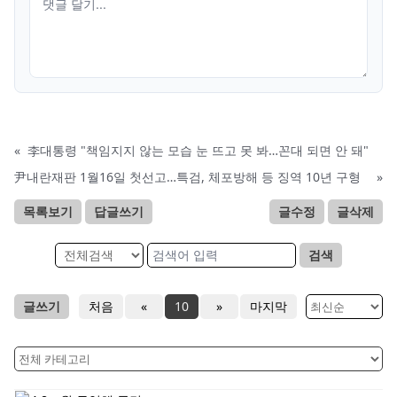
«
李대통령 "책임지지 않는 모습 눈 뜨고 못 봐…꼰대 되면 안 돼"
尹내란재판 1월16일 첫선고…특검, 체포방해 등 징역 10년 구형
»
목록보기
답글쓰기
글수정
글삭제
검색
글쓰기
처음
«
10
»
마지막