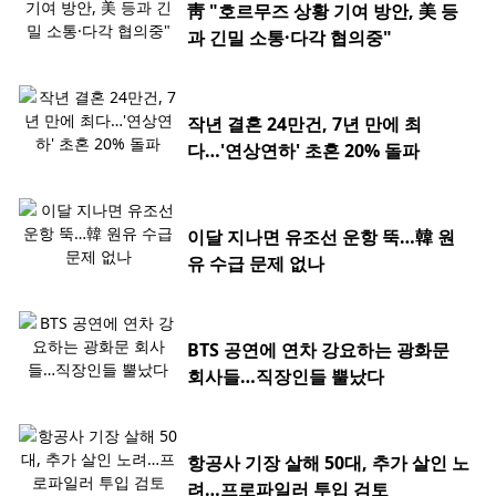
靑 "호르무즈 상황 기여 방안, 美 등
과 긴밀 소통·다각 협의중"
작년 결혼 24만건, 7년 만에 최
다…'연상연하' 초혼 20% 돌파
이달 지나면 유조선 운항 뚝…韓 원
유 수급 문제 없나
BTS 공연에 연차 강요하는 광화문
회사들…직장인들 뿔났다
항공사 기장 살해 50대, 추가 살인 노
려…프로파일러 투입 검토