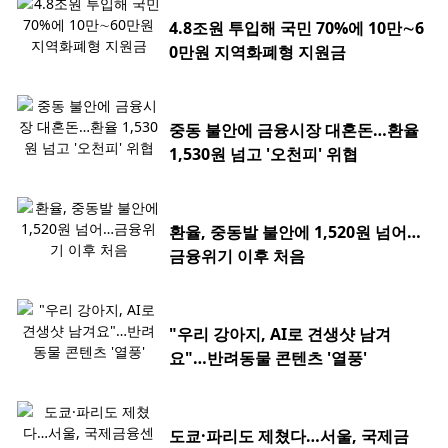
4.8조원 투입해 국민 70%에 10만∼6
0만원 지역화폐형 지원금
중동 불안에 금융시장 대혼돈…환율
1,530원 넘고 '오천피' 위협
환율, 중동발 불안에 1,520원 넘어…
금융위기 이후 처음
"우리 강아지, AI로 견생샷 남겨
요"…반려동물 콘텐츠 '열풍'
도쿄·파리도 제쳤다…서울, 국제금