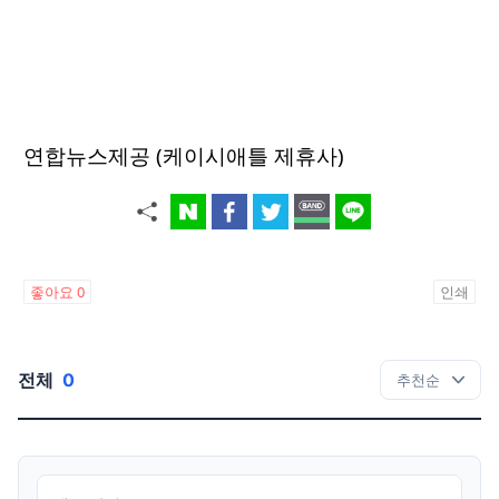
연합뉴스제공 (케이시애틀 제휴사)
좋아요
0
인쇄
전체
0