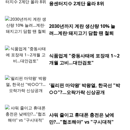
융센터지수 2계단 올라 8위
2030년까지 계란 생산량 10% 늘
려…계란·돼지고기 담합 땐 철퇴
식품업계 "중동사태에 포장재 1∼2
개월 고비…대안검토"
'필리핀 마약왕' 박왕열, 한국선 "박
○○"?…오락가락 신상공개
샤워 줄이고 휴대폰 충전은 낮에
만?…"협조해야" vs "구시대적"