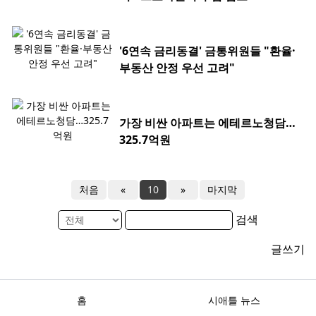
'6연속 금리동결' 금통위원들 "환율·
부동산 안정 우선 고려"
가장 비싼 아파트는 에테르노청담…
325.7억원
처음
«
10
»
마지막
검색
글쓰기
홈
시애틀 뉴스