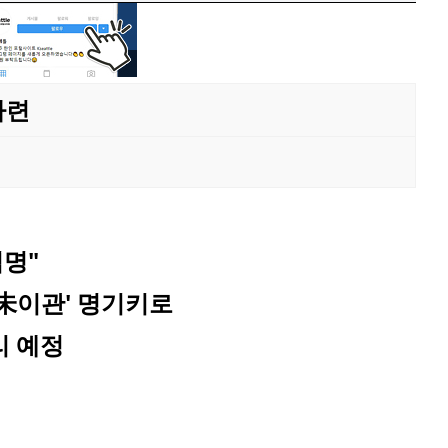
마련
임명"
未이관' 명기키로
리 예정