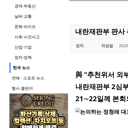
경제·부동산
날씨·교통
문화·라이프
내란재판부 판사 
사회·사건사고
정치
작성일
2025
산업·기업
정치·정책
한국 뉴스
與 "추천위서 외
연예 · 스포츠 뉴스
내란재판부 2심부
행사 캘린더
21∼22일께 본