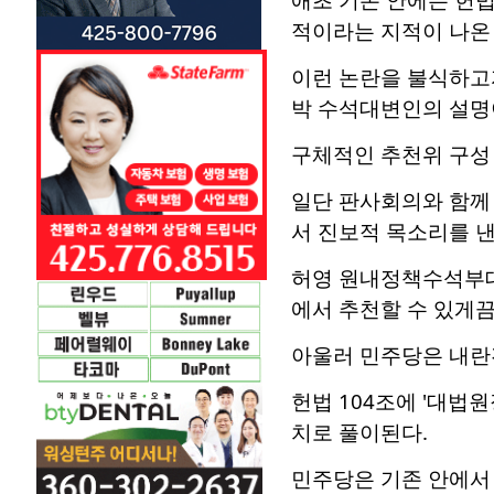
적이라는 지적이 나온 
이런 논란을 불식하고
박 수석대변인의 설명
구체적인 추천위 구성 
일단 판사회의와 함께
서 진보적 목소리를 
허영 원내정책수석부대
에서 추천할 수 있게끔
아울러 민주당은 내란
헌법 104조에 '대법
치로 풀이된다.
민주당은 기존 안에서