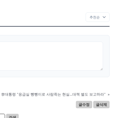
李대통령 "응급실 뺑뺑이로 사람죽는 현실…대책 별도 보고하라"
»
글수정
글삭제
검색