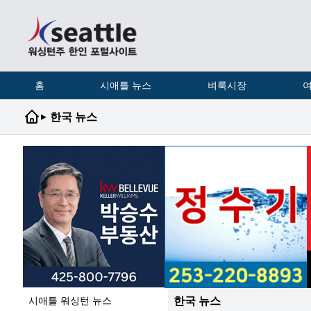
홈
시애틀 뉴스
벼룩시장
여
▸
한국 뉴스
한국 뉴스
시애틀 워싱턴 뉴스