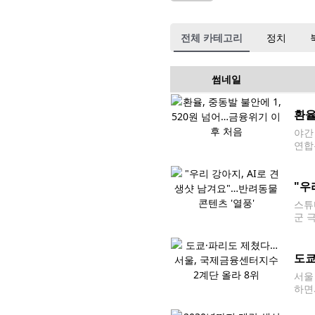
전체 카테고리
정치
썸네일
환율
야간 
연합
날 코
했다.
"우
스튜
군 
'구
진)
도쿄
서울
하면
서'에
12