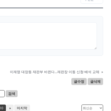
이재명 대장동 재판부 바뀐다…재판장 이동 신청·배석 교체
»
글수정
글삭제
검색
10
»
마지막