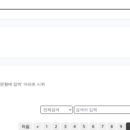
'문형배 압박' 아파트 시위
처음
«
1
2
3
4
5
6
7
8
9