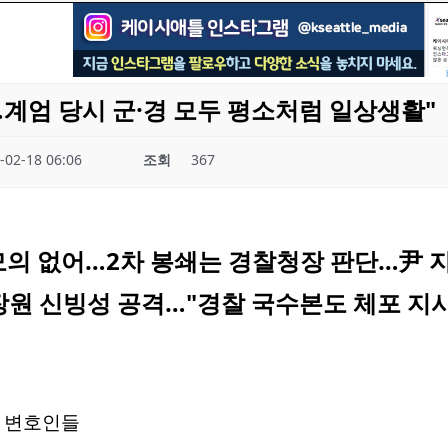
…계엄 당시 군·경 모두 평소처럼 일상생활"
-02-18 06:06
조회
367
모의 없어…2차 봉쇄는 경찰청장 판단…尹 지
홍장원 신빙성 공격…"경찰 국수본도 체포 지