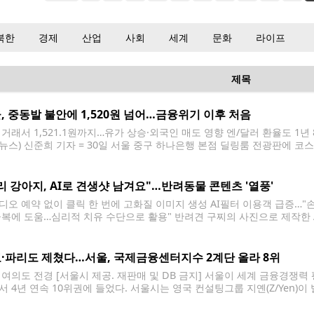
북한
경제
산업
사회
세계
문화
라이프
제목
, 중동발 불안에 1,520원 넘어…금융위기 이후 처음
거래서 1,521.1원까지…유가 상승·외국인 매도 영향 엔/달러 환율도 1년 8개
뉴스) 신준희 기자 = 30일 서울 중구 하나은행 본점 딜링룸 전광판에 코스
스피는 전장보다 161.57포인트(2.97%) 내린 5,277.30에 장을 마쳤다. 원
 2026.3.30 hama@yna.co.kr 원/달러
리 강아지, AI로 견생샷 남겨요"…반려동물 콘텐츠 '열풍'
디오 예약 없이 클릭 한 번에 고화질 이미지 생성 AI필터 이용객 급증…"
극복에 도움…심리적 치유 수단으로 활용" 반려견 구찌의 사진으로 제작한 A
찌'를 키우는 직장인 권모(32)씨는 최근 스마트폰 애플리케이션(앱)을 통해
을 만드는 재미에 푹 빠졌다. 실제 스튜디오를
·파리도 제쳤다…서울, 국제금융센터지수 2계단 올라 8위
 여의도 전경 [서울시 제공. 재판매 및 DB 금지] 서울이 세계 금융경쟁력 
서 4년 연속 10위권에 들었다. 서울시는 영국 컨설팅그룹 지옌(Z/Yen)이 
서 세계 137개 도시 중 종합 8위를 기록했다고 26일 밝혔다. 서울은 2009년
위로 상승했으며