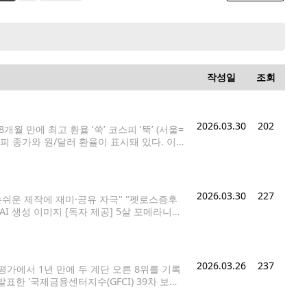
작성일
조회
2026.03.30
202
월 만에 최고 환율 ‘쑥’ 코스피 ‘뚝’ (서울=
피 종가와 원/달러 환율이 표시돼 있다. 이
/달러 환율은 6.8원 오른 1,515.7원을 기록
2026.03.30
227
손쉬운 제작에 재미·공유 자극" "펫로스증후
I 생성 이미지 [독자 제공] 5살 포메라니안
 반려견의 이른바 '견생샷'(반려동물 인생사
2026.03.26
237
평가에서 1년 만에 두 계단 오른 8위를 기록
발표한 '국제금융센터지수(GFCI) 39차 보고
 53위에 그쳤으나 2021년 16위, 2022년