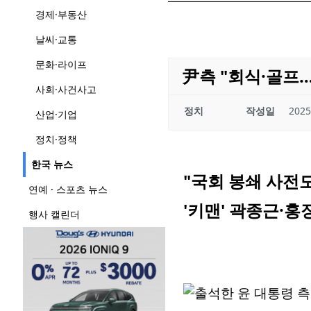
경제·부동산
날씨·교통
문화·라이프
尹측 "회식·골프
사회·사건사고
정치
작성일
2025
산업·기업
정치·정책
한국 뉴스
"국회 봉쇄 사전
연예 · 스포츠 뉴스
'키맨' 곽종근·
행사 캘린더