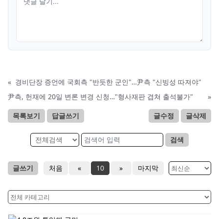
«
경비단장 증언에 국회측 "반듯한 군인"…尹측 "신빙성 따져야"
尹측, 헌재에 20일 변론 변경 신청…"형사재판 겹쳐 출석불가"
»
목록보기
답글쓰기
글수정
글삭제
검색
글쓰기
처음
«
10
»
마지막