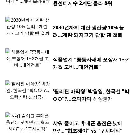
융센터지수 2계단 올라 8위
2030년까지 계란 생산량 10% 늘
려…계란·돼지고기 담합 땐 철퇴
식품업계 "중동사태에 포장재 1∼2
개월 고비…대안검토"
'필리핀 마약왕' 박왕열, 한국선 "박
○○"?…오락가락 신상공개
샤워 줄이고 휴대폰 충전은 낮에
만?…"협조해야" vs "구시대적"