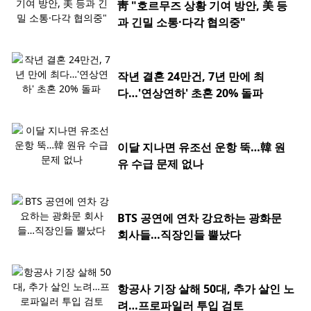
靑 "호르무즈 상황 기여 방안, 美 등
과 긴밀 소통·다각 협의중"
작년 결혼 24만건, 7년 만에 최
다…'연상연하' 초혼 20% 돌파
이달 지나면 유조선 운항 뚝…韓 원
유 수급 문제 없나
BTS 공연에 연차 강요하는 광화문
회사들…직장인들 뿔났다
항공사 기장 살해 50대, 추가 살인 노
려…프로파일러 투입 검토