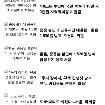
4.8조원 투입해 국민 70%에 10만∼6
0만원 지역화폐형 지원금
중동 불안에 금융시장 대혼돈…환율
1,530원 넘고 '오천피' 위협
환율, 중동발 불안에 1,520원 넘어…
금융위기 이후 처음
"우리 강아지, AI로 견생샷 남겨
요"…반려동물 콘텐츠 '열풍'
도쿄·파리도 제쳤다…서울, 국제금