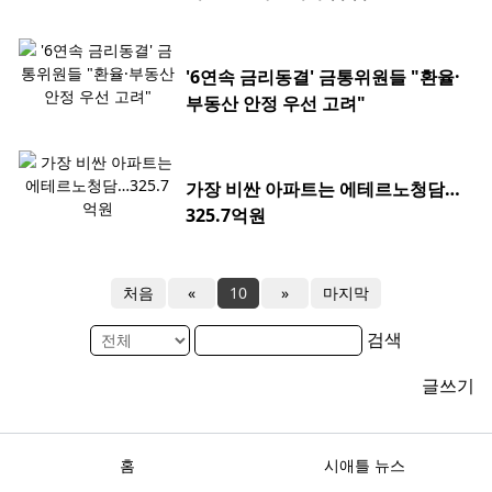
'6연속 금리동결' 금통위원들 "환율·
부동산 안정 우선 고려"
가장 비싼 아파트는 에테르노청담…
325.7억원
처음
«
10
»
마지막
검색
글쓰기
홈
시애틀 뉴스