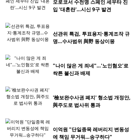
모로코서 수천명 스페인 세우타 진
입 '대혼란'…시신 9구 발견
선관위 특검, 투표용지·통계조작 규
명…수사범위 與野 동상이몽
"나이 많은 게 죄네"…'노인혐오'로
싹튼 불신과 배제
'檢보완수사권 폐지' 형소법 개정안,
與주도로 법사위 통과
이억원 "단일종목 레버리지 변동성
에 책임 무거워…송구하다"