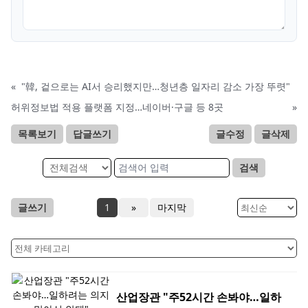
«
"韓, 겉으로는 AI서 승리했지만…청년층 일자리 감소 가장 뚜렷"
허위정보법 적용 플랫폼 지정…네이버·구글 등 8곳
»
목록보기
답글쓰기
글수정
글삭제
검색
글쓰기
1
»
마지막
산업장관 "주52시간 손봐야…일하