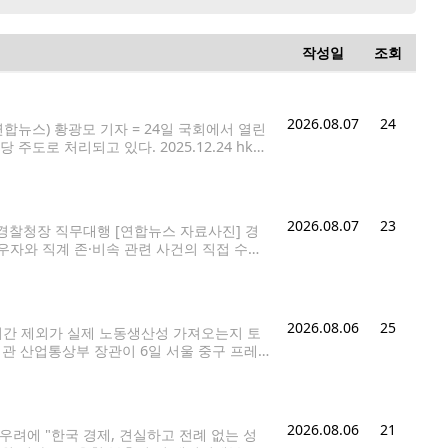
작성일
조회
2026.08.07
24
뉴스) 황광모 기자 = 24일 국회에서 열린
로 처리되고 있다. 2025.12.24 hkm
있다는 미국 공화당 소속 연방하원 의원들의 주
2026.08.07
23
찰청장 직무대행 [연합뉴스 자료사진] 경
우자와 직계 존·비속 관련 사건의 직접 수사
7일 '개정 형사소송법 후속 조치 태스크포스
2026.08.06
25
시간 제외가 실제 노동생산성 가져오는지 토
정관 산업통상부 장관이 6일 서울 중구 프레
@yna.co.kr 정부가 추진 중인 메가특구 특
2026.08.06
21
우려에 "한국 경제, 견실하고 전례 없는 성