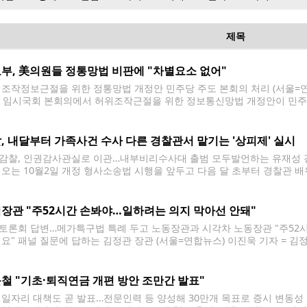
제목
부, 美의원들 정통망법 비판에 "차별요소 없어"
 조작정보근절을 위한 정통망법 개정안 민주당 주도 본회의 처리 (서울=연합
월 임시국회 본회의에서 허위조작근절을 위한 정보통신망법 개정안이 민주당 주도
oh@yna.co.kr 한국의 개정 정보통신망법이 정치적 검열에 이용될 수 
 정부가 반박했다. 외교부 당국자는 7일 "해당 법안은
, 내달부터 가족사건 수사 다른 경찰관서 맡기는 '상피제' 실시
감찰, 인권감사관실로 이관…내부비리수사대 출범 모두발언하는 유재성 경
 오는 10월2일 개정 형사소송법 시행을 앞두고 다음 달 초부터 경찰관 배
금지하고 다른 경찰관서에 맡기는 '상피제'(相避制)를 도입한다. 경찰청은 
F)' 회의를 열어 이러한 내용을 포함한 후속 대책을 논의했다고 밝혔다.
장관 "주52시간 손봐야…일하려는 의지 막아선 안돼"
토론회 답변…메가특구법 특례 두고 노동장관과 시각차 노동장관 "주52
필요" 패널 질문에 답하는 김정관 장관 (서울=연합뉴스) 이진욱 기자 = 김
에서 열린 관훈토론회에서 패널 질문에 답하고 있다. 2026.8.6 cityboy
 핵심 쟁점 중 하나인 '주 52시간 특례'
철 "기초·퇴직연금 개편 방안 조만간 발표"
 일자리 대책도 곧 발표…전문인력 등 양성해 30만개 목표로 증시 변동성 