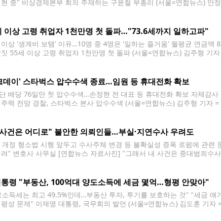
시현 중" 비상경제본부 회의 주재하는 구윤철 부총리 (서울=연합뉴스) 안정
 6일 오전 서울 종로구 정부서울청사에서 열린 비상경제본부 회의 겸 
2026.8.6 jeong@yna.co.kr 구윤철
세 이상 고령 취업자 1천만명 첫 돌파…"73.6세까지 일하고파"
 이상 '생계비 보탬' 이유…10명 중 4명은 '일하는 즐거움' 월평균 연금액 
남짓 55세 이상 고령 취업자 1천만명 첫 돌파 (서울=연합뉴스) 김주형 기자
 이후 처음으로 1천만명을 돌파한 것으로 나타난 5일 서울 마포구 서
 작성 등을
크데이' 스타벅스 압수수색 종료…임원 등 휴대전화 확보
단 배당 76일만 첫 압수수색…손정현 전 대표 등 휴대전화 확보 자체감사
 주력 전망 경찰, 스타벅스 본사 압수수색 (서울=연합뉴스) 김주형 기자 =
압수수색을 나선 것으로 알려졌다. 사진은 이날 본사 건물에 위치한 매장 모습. 20
가 '탱크데이'
 사건은 어디로" 불안한 의뢰인들…부실·지연수사 우려도
월 개정 형소법 시행 앞두고 수사주체 변경 등 불확실성 증폭 로펌에 관련 문
우려" 변호사 사무실 [연합뉴스 자료사진] "그래서 내 사건은 중대범죄수
하나요?" 검사의 직접 수사를 전면 폐지하는 개정 형사소송법 공포안이 
쏟아지고 있다. 한
통령 "부동산, 100억대 양도소득에 세금 몇억…형평 안맞아"
로소득세는 최고 49.5%인데…부동산 투자, 투기를 보호하는 것" "세금 얘
형평성 문제" 이재명 대통령, 국무회의 발언 (서울=연합뉴스) 김도훈 기자 
에서 발언하고 있다. 2026.8.4 [청와대통신사진기자단] superdoo82@