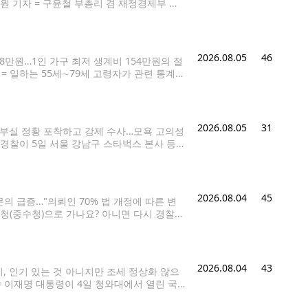
원 기자 = 구윤철 부총리 겸 재정경제부 장
경제ㆍ구조혁신 관계장관회의에서 발언하고 있
2026.08.05
46
88만원…1인 가구 최저 생계비 154만원의 절
 = 일하는 55세∼79세 고령자가 관련 통계
울서부고용복지플러스센터를 찾은 구직자들이
2026.08.05
31
 부실 정황 포착하고 강제 수사…모욕 고의성
 경찰이 5일 서울 강남구 스타벅스 본사 등에
26.8.5 kjhpress@yna.co.kr 스타
2026.08.04
45
의 급증…"의뢰인 70% 법 개정에 따른 변
사청(중수청)으로 가나요? 아니면 다시 경찰이
4일 국무회의를 통과하자 로펌에는 관련 문의
2026.08.04
43
기, 인기 있는 것 아니지만 조세 정상화 않으
= 이재명 대통령이 4일 청와대에서 열린 국
yna.co.kr 이재명 대통령은 4일 "근로소득