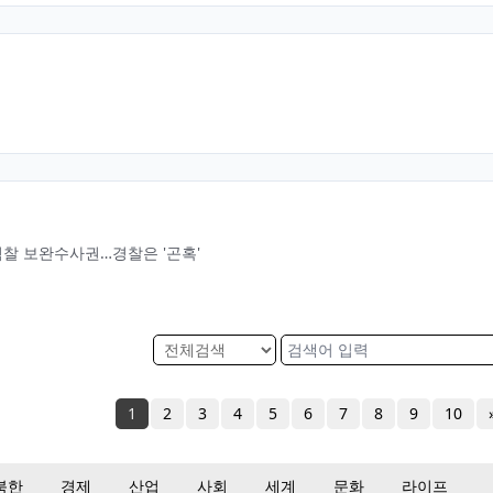
 검찰 보완수사권…경찰은 '곤혹'
1
2
3
4
5
6
7
8
9
10
북한
경제
산업
사회
세계
문화
라이프