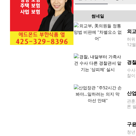
썸네일
외교
허위
12
po
장을
경찰
수사
찰이
를 
(T
산업
관훈
론 
스센터
별법의
구윤
청년