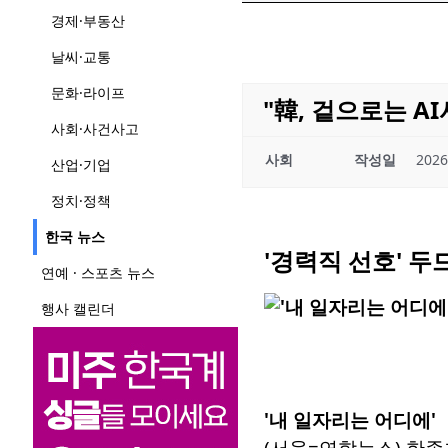
경제·부동산
날씨·교통
문화·라이프
"韓, 겉으로는 
사회·사건사고
사회
작성일
2026
산업·기업
정치·정책
한국 뉴스
'경력직 선호' 
연예 · 스포츠 뉴스
행사 캘린더
'내 일자리는 어디에'
(서울=연합뉴스) 한종