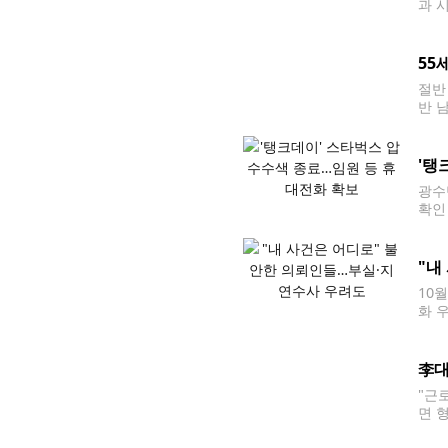
과 
관이
다. 
55
절반
반 
작성
서류
'탱
광수
확인
대한 
벅스
"내
10
화 
수사
가 
李대
"근
면 
무회의