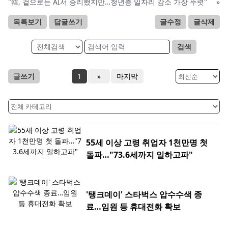
"韓, 겉으로는 AI서 승리했지만…청년층 일자리 감소 가장 뚜렷"
»
목록보기
답글쓰기
글수정
글삭제
검색
글쓰기
1
»
마지막
55세 이상 고령 취업자 1천만명 첫
돌파…"73.6세까지 일하고파"
'탱크데이' 스타벅스 압수수색 종
료…임원 등 휴대전화 확보