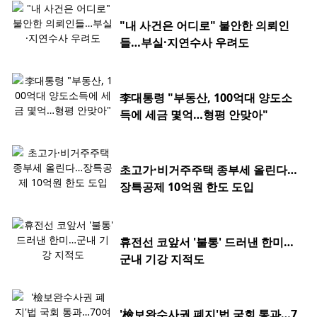
"내 사건은 어디로" 불안한 의뢰인
들…부실·지연수사 우려도
李대통령 "부동산, 100억대 양도소
득에 세금 몇억…형평 안맞아"
초고가·비거주주택 종부세 올린다…
장특공제 10억원 한도 도입
휴전선 코앞서 '불통' 드러낸 한미…
군내 기강 지적도
'檢보완수사권 폐지'법 국회 통과…7