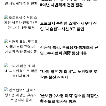
0여년 사법체계 전면 전환
모로코서 수천명 스페인 세우타 진
입 '대혼란'…시신 9구 발견
선관위 특검, 투표용지·통계조작 규
명…수사범위 與野 동상이몽
"나이 많은 게 죄네"…'노인혐오'로
싹튼 불신과 배제
'檢보완수사권 폐지' 형소법 개정안,
與주도로 법사위 통과