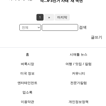
작…6·3선거 사태 '새 국면'
1
»
마지막
검색
글쓰기
홈
시애틀 뉴스
벼룩시장
여행 / 맛집 / 칼럼
미국 정보
커뮤니티
엔터테인먼트
전문가칼럼
업소록
이용약관
개인정보정책