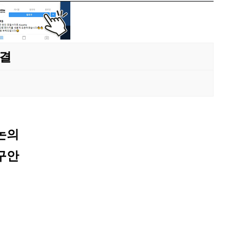
부결
논의
구안