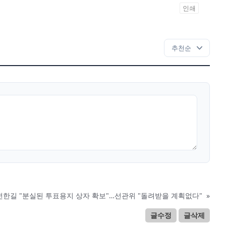
인쇄
전한길 "분실된 투표용지 상자 확보"…선관위 "돌려받을 계획없다"
»
글수정
글삭제