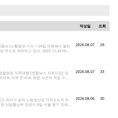
작성일
조회
2026.08.07
29
뉴스) 황광모 기자 = 24일 국회에서 열린
로 처리되고 있다. 2025.12.24 hkm
있다는 미국 공화당 소속 연방하원 의원들의 주
2026.08.07
33
찰청장 직무대행 [연합뉴스 자료사진] 경
우자와 직계 존·비속 관련 사건의 직접 수사
7일 '개정 형사소송법 후속 조치 태스크포스
2026.08.06
30
시간 제외가 실제 노동생산성 가져오는지 토
정관 산업통상부 장관이 6일 서울 중구 프레
@yna.co.kr 정부가 추진 중인 메가특구 특