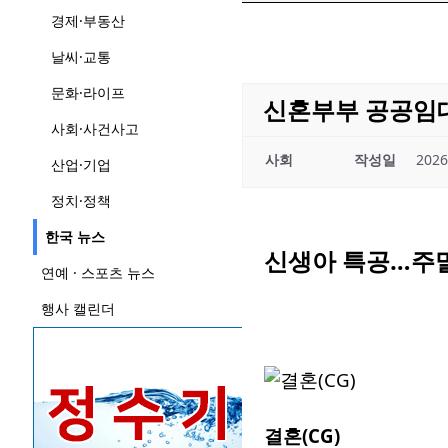
경제·부동산
날씨·교통
문화·라이프
신혼부부 공공임대
사회·사건사고
사회
작성일
2026
산업·기업
정치·정책
한국 뉴스
신생아 특공…주말
연예 · 스포츠 뉴스
행사 캘린더
결혼(CG)