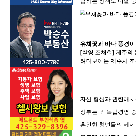
급하는 정책도 이달 중
유채꽃과 바다 풍경이
[촬영 조채희] 제주의
려다보이는 제주시 조천읍
자산 형성과 관련해서는
정부는 또 독립경영 중
혼인한 청년들의 세제