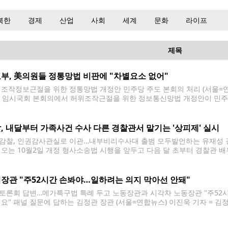
북한
경제
산업
사회
세계
문화
라이프
제목
부, 美의원들 정통망법 비판에 "차별요소 없어"
 조작정보근절을 위한 정통망법 개정안 민주당 주도 본회의 처리 (서울=연합
월 임시국회 본회의에서 허위조작근절을 위한 정보통신망법 개정안이 민주당 주도
oh@yna.co.kr 한국의 개정 정보통신망법이 정치적 검열에 이용될 수 
 정부가 반박했다. 외교부 당국자는 7일 "해당 법안은
, 내달부터 가족사건 수사 다른 경찰관서 맡기는 '상피제' 실시
감찰, 인권감사관실로 이관…내부비리수사대 출범 모두발언하는 유재성 경
 오는 10월2일 개정 형사소송법 시행을 앞두고 다음 달 초부터 경찰관 배
금지하고 다른 경찰관서에 맡기는 '상피제'(相避制)를 도입한다. 경찰청은 
F)' 회의를 열어 이러한 내용을 포함한 후속 대책을 논의했다고 밝혔다.
장관 "주52시간 손봐야…일하려는 의지 막아선 안돼"
토론회 답변…메가특구법 특례 두고 노동장관과 시각차 노동장관 "주52
필요" 패널 질문에 답하는 김정관 장관 (서울=연합뉴스) 이진욱 기자 = 김
에서 열린 관훈토론회에서 패널 질문에 답하고 있다. 2026.8.6 cityboy
 핵심 쟁점 중 하나인 '주 52시간 특례'