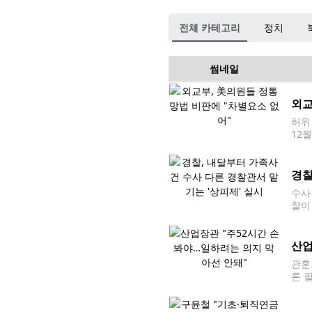
전체 카테고리
정치
썸네일
외교
허위
12
po
장을
경찰
수사
찰이
를 
(T
산업
관훈
론 
스센터
별법의