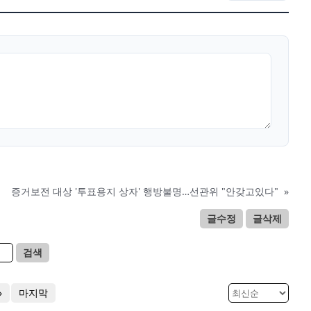
증거보전 대상 '투표용지 상자' 행방불명…선관위 "안갖고있다"
»
글수정
글삭제
검색
»
마지막