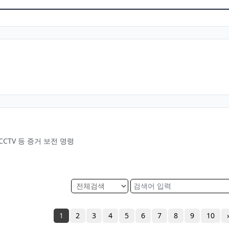
CTV 등 증거 보전 명령
1
2
3
4
5
6
7
8
9
10