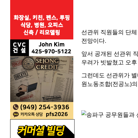
선관위 직원들의 단체
전망이다.
앞서 공개된 선관위 
우려가 빗발쳤고 오후
그런데도 선관위가 별
원노동조합(전공노)의