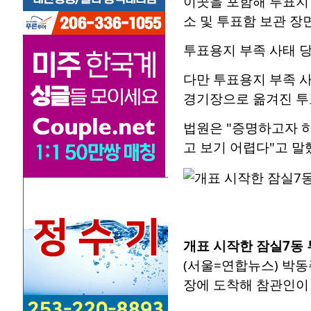
이곳을 포함해 투표지 
소 및 투표함 보관 장면
투표용지 부족 사태 당
다만 투표용지 부족 
경기장으로 옮겨진 투
법원은 "증명하고자 
고 보기 어렵다"고 말
개표 시작한 잠실7동
(서울=연합뉴스) 박동
장에 도착해 참관인이 지켜