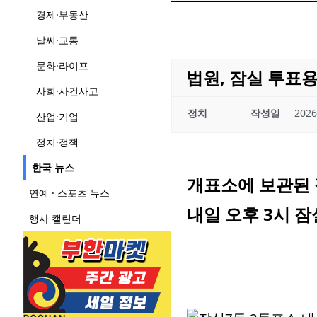
경제·부동산
날씨·교통
문화·라이프
법원, 잠실 투표용
사회·사건사고
정치
작성일
2026
산업·기업
정치·정책
한국 뉴스
개표소에 보관된 
연예 · 스포츠 뉴스
내일 오후 3시 
행사 캘린더