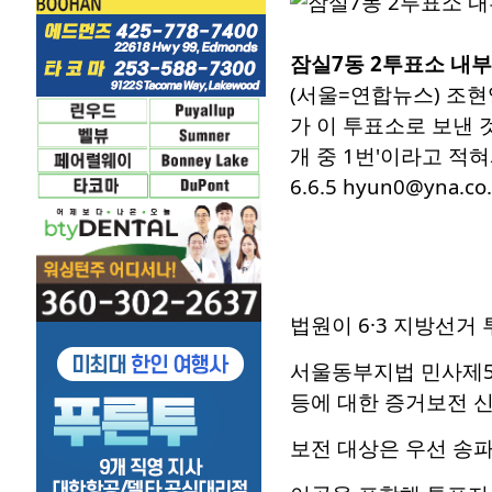
잠실7동 2투표소 내
(서울=연합뉴스) 조현
가 이 투표소로 보낸 것
개 중 1번'이라고 적
6.6.5 hyun0@yna.co.
법원이 6·3 지방선거
서울동부지법 민사제5
등에 대한 증거보전 신
보전 대상은 우선 송파