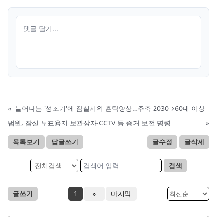
«
늘어나는 '성조기'에 잠실시위 혼탁양상…주축 2030→60대 이상
법원, 잠실 투표용지 보관상자·CCTV 등 증거 보전 명령
»
목록보기
답글쓰기
글수정
글삭제
검색
글쓰기
1
»
마지막