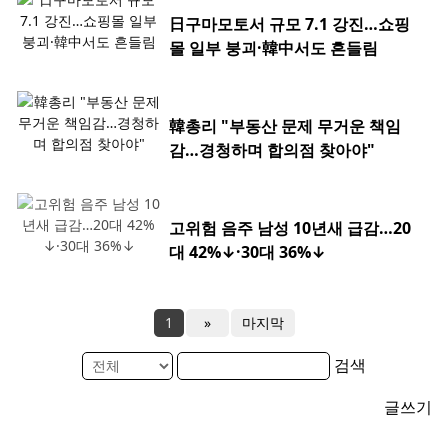
日구마모토서 규모 7.1 강진…쇼핑
몰 일부 붕괴·韓中서도 흔들림
韓총리 "부동산 문제 무거운 책임
감…경청하며 합의점 찾아야"
고위험 음주 남성 10년새 급감…20
대 42%↓·30대 36%↓
1
»
마지막
검색
글쓰기