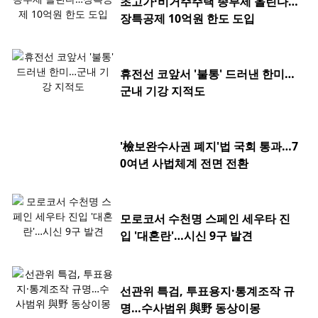
초고가·비거주주택 종부세 올린다…
장특공제 10억원 한도 도입
휴전선 코앞서 '불통' 드러낸 한미…
군내 기강 지적도
'檢보완수사권 폐지'법 국회 통과…7
0여년 사법체계 전면 전환
모로코서 수천명 스페인 세우타 진
입 '대혼란'…시신 9구 발견
선관위 특검, 투표용지·통계조작 규
명…수사범위 與野 동상이몽