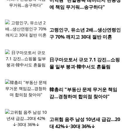
이억원 "단일종목 레버리지 변동성
에 책임 무거워…송구하다"
고령인구, 유소년 2배…생산연령인
구 70% 깨지고 30대 절반 미혼
日구마모토서 규모 7.1 강진…쇼핑
몰 일부 붕괴·韓中서도 흔들림
韓총리 "부동산 문제 무거운 책임
감…경청하며 합의점 찾아야"
고위험 음주 남성 10년새 급감…20
대 42%↓·30대 36%↓