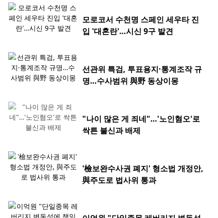
모로코서 수천명 스페인 세우타 진
입 '대혼란'…시신 9구 발견
선관위 특검, 투표용지·통계조작 규
명…수사범위 與野 동상이몽
"나이 많은 게 죄네"…'노인혐오'로
싹튼 불신과 배제
'檢보완수사권 폐지' 형소법 개정안,
與주도로 법사위 통과