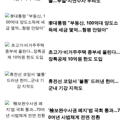
들…부실·지연수사 우려도
李대통령 "부동산, 100억대 양도소
득에 세금 몇억…형평 안맞아"
초고가·비거주주택 종부세 올린다…
장특공제 10억원 한도 도입
휴전선 코앞서 '불통' 드러낸 한미…
군내 기강 지적도
'檢보완수사권 폐지'법 국회 통과…7
0여년 사법체계 전면 전환