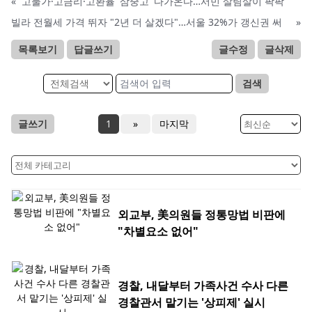
«
고물가·고금리·고환율 '삼중고' 다가온다…서민 살림살이 팍팍
빌라 전월세 가격 뛰자 "2년 더 살겠다"…서울 32%가 갱신권 써
»
목록보기
답글쓰기
글수정
글삭제
검색
글쓰기
1
»
마지막
외교부, 美의원들 정통망법 비판에
"차별요소 없어"
경찰, 내달부터 가족사건 수사 다른
경찰관서 맡기는 '상피제' 실시