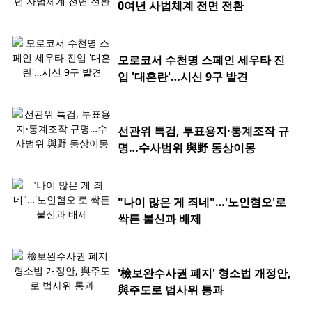
0여년 사법체계 전면 전환
모로코서 수천명 스페인 세우타 진
입 '대혼란'…시신 9구 발견
선관위 특검, 투표용지·통계조작 규
명…수사범위 與野 동상이몽
"나이 많은 게 죄네"…'노인혐오'로
싹튼 불신과 배제
'檢보완수사권 폐지' 형소법 개정안,
與주도로 법사위 통과