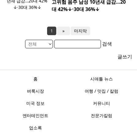
고위험 음주 남성 10년새 급감…20
대 42%↓·30대 36%↓
1
»
마지막
검색
글쓰기
홈
시애틀 뉴스
벼룩시장
여행 / 맛집 / 칼럼
미국 정보
커뮤니티
엔터테인먼트
전문가칼럼
업소록