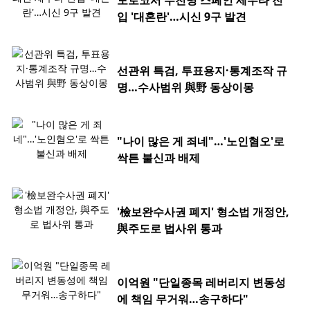
모로코서 수천명 스페인 세우타 진
입 '대혼란'…시신 9구 발견
선관위 특검, 투표용지·통계조작 규
명…수사범위 與野 동상이몽
"나이 많은 게 죄네"…'노인혐오'로
싹튼 불신과 배제
'檢보완수사권 폐지' 형소법 개정안,
與주도로 법사위 통과
이억원 "단일종목 레버리지 변동성
에 책임 무거워…송구하다"