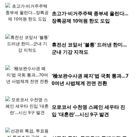
초고가·비거주주택 종부세 올린다…
장특공제 10억원 한도 도입
휴전선 코앞서 '불통' 드러낸 한미…
군내 기강 지적도
'檢보완수사권 폐지'법 국회 통과…7
0여년 사법체계 전면 전환
모로코서 수천명 스페인 세우타 진
입 '대혼란'…시신 9구 발견