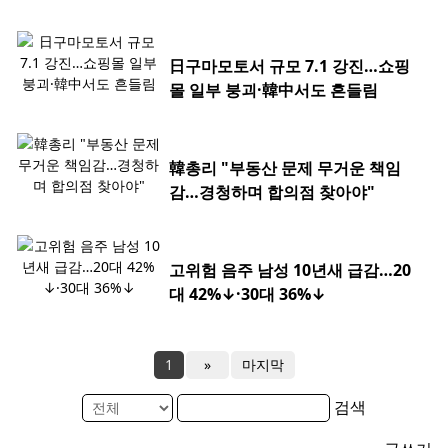
日구마모토서 규모 7.1 강진…쇼핑
몰 일부 붕괴·韓中서도 흔들림
韓총리 "부동산 문제 무거운 책임
감…경청하며 합의점 찾아야"
고위험 음주 남성 10년새 급감…20
대 42%↓·30대 36%↓
1
»
마지막
검색