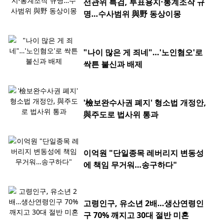
선관위 특검, 투표용지·통계조작 규
명…수사범위 與野 동상이몽
"나이 많은 게 죄네"…'노인혐오'로
싹튼 불신과 배제
'檢보완수사권 폐지' 형소법 개정안,
與주도로 법사위 통과
이억원 "단일종목 레버리지 변동성
에 책임 무거워…송구하다"
고령인구, 유소년 2배…생산연령인
구 70% 깨지고 30대 절반 미혼