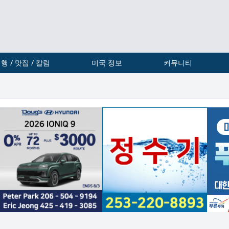
행 / 맛집 / 칼럼
미국 정보
커뮤니티