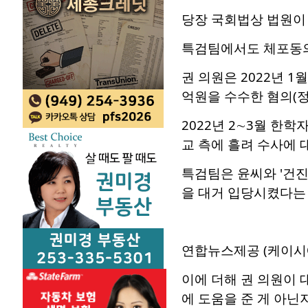
당장 국회법상 법원이
특검팀에서도 체포동의
권 의원은 2022년 
억원을 수수한 혐의(정
2022년 2∼3월 한
교 측에 흘려 수사에 
특검팀은 윤씨와 '건진
을 대거 입당시켰다는 
연합뉴스제공 (케이시
이에 더해 권 의원이 
에 도움을 준 게 아닌