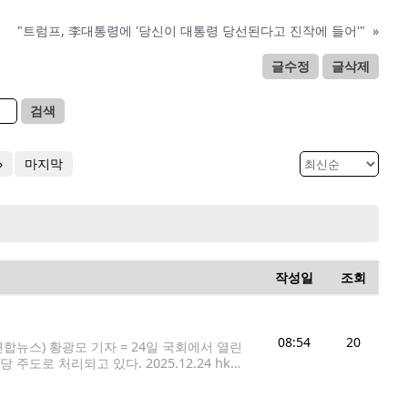
"트럼프, 李대통령에 '당신이 대통령 당선된다고 진작에 들어'"
»
글수정
글삭제
검색
»
마지막
작성일
조회
08:54
20
뉴스) 황광모 기자 = 24일 국회에서 열린
로 처리되고 있다. 2025.12.24 hkm
있다는 미국 공화당 소속 연방하원 의원들의 주