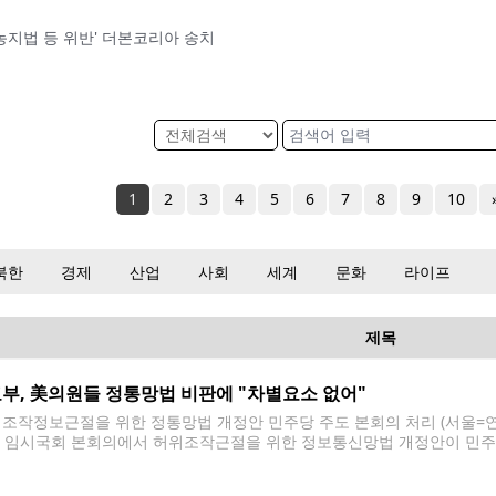
농지법 등 위반' 더본코리아 송치
1
2
3
4
5
6
7
8
9
10
북한
경제
산업
사회
세계
문화
라이프
제목
부, 美의원들 정통망법 비판에 "차별요소 없어"
 조작정보근절을 위한 정통망법 개정안 민주당 주도 본회의 처리 (서울=연합
월 임시국회 본회의에서 허위조작근절을 위한 정보통신망법 개정안이 민주당 주도
oh@yna.co.kr 한국의 개정 정보통신망법이 정치적 검열에 이용될 수 
 정부가 반박했다. 외교부 당국자는 7일 "해당 법안은