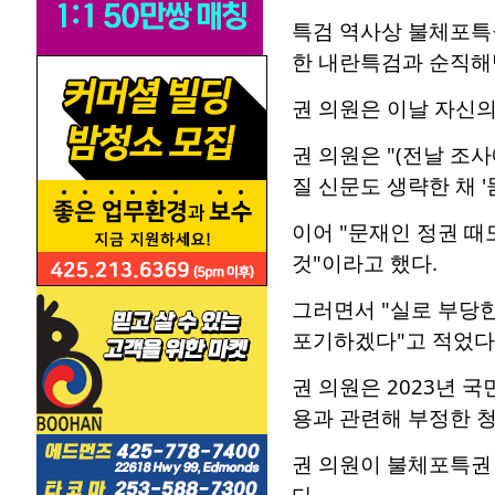
특검 역사상 불체포특권
한 내란특검과 순직해병
권 의원은 이날 자신
권 의원은 "(전날 조
질 신문도 생략한 채 
이어 "문재인 정권 때
것"이라고 했다.
그러면서 "실로 부당한
포기하겠다"고 적었다
권 의원은 2023년 
용과 관련해 부정한 
권 의원이 불체포특권
다.