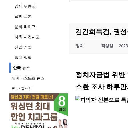
경제·부동산
날씨·교통
문화·라이프
김건희특검, 권성
사회·사건사고
정치
작성일
2025
산업·기업
정치·정책
한국 뉴스
정치자금법 위반 
연예 · 스포츠 뉴스
소환 조사 하루만
행사 캘린더