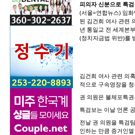
피의자 신분으로 특검
(서울=연합뉴스) 임화
된 김건희 여사 관련 
년 통일교 전 세계본부
(정치자금법 위반)를 받는다
김건희 여사 관련 의
적으로 구속영장을 청
권 의원은 불체포특권
특검보는 이날 언론 공
전날 권 의원을 특검팀
인하는 만큼 증거인멸