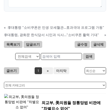
«
李대통령 "소비쿠폰은 민생 모세혈관…효과극대 프로그램 가동"
李대통령, 광화문 한식당서 시민과 식사…"소비쿠폰 활력 기대"
»
목록보기
답글쓰기
글수정
글삭제
검색
글쓰기
1
»
마지막
외교부, 美의원들 정통망법 비판에
"차별요소 없어"