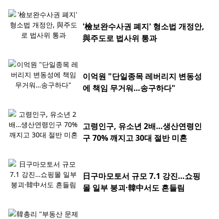
'檢보완수사권 폐지' 형소법 개정안,
與주도로 법사위 통과
이억원 "단일종목 레버리지 변동성
에 책임 무거워…송구하다"
고령인구, 유소년 2배…생산연령인
구 70% 깨지고 30대 절반 미혼
日구마모토서 규모 7.1 강진…쇼핑
몰 일부 붕괴·韓中서도 흔들림