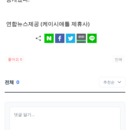
연합뉴스제공 (케이시애틀 제휴사)
좋아요
0
인쇄
전체
0