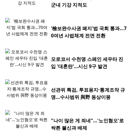
군내 기강 지적도
'檢보완수사권 폐지'법 국회 통과…7
0여년 사법체계 전면 전환
모로코서 수천명 스페인 세우타 진
입 '대혼란'…시신 9구 발견
선관위 특검, 투표용지·통계조작 규
명…수사범위 與野 동상이몽
"나이 많은 게 죄네"…'노인혐오'로
싹튼 불신과 배제