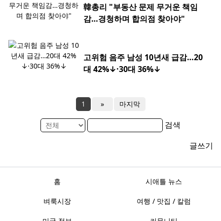
韓총리 "부동산 문제 무거운 책임
감…경청하며 합의점 찾아야"
고위험 음주 남성 10년새 급감…20
대 42%↓·30대 36%↓
1
»
마지막
검색
글쓰기
홈
시애틀 뉴스
벼룩시장
여행 / 맛집 / 칼럼
미국 정보
커뮤니티