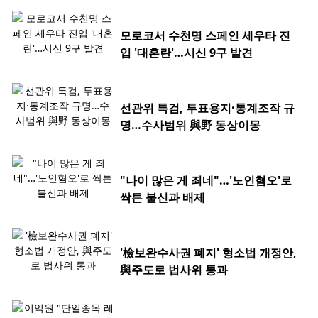
모로코서 수천명 스페인 세우타 진
입 '대혼란'…시신 9구 발견
선관위 특검, 투표용지·통계조작 규
명…수사범위 與野 동상이몽
"나이 많은 게 죄네"…'노인혐오'로
싹튼 불신과 배제
'檢보완수사권 폐지' 형소법 개정안,
與주도로 법사위 통과