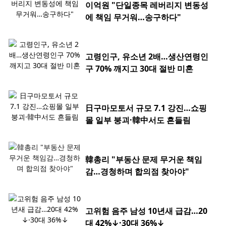
이억원 "단일종목 레버리지 변동성
에 책임 무거워…송구하다"
고령인구, 유소년 2배…생산연령인
구 70% 깨지고 30대 절반 미혼
日구마모토서 규모 7.1 강진…쇼핑
몰 일부 붕괴·韓中서도 흔들림
韓총리 "부동산 문제 무거운 책임
감…경청하며 합의점 찾아야"
고위험 음주 남성 10년새 급감…20
대 42%↓·30대 36%↓