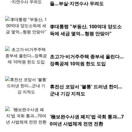
들…부실·지연수사 우려도
李대통령 "부동산, 100억대 양도소
득에 세금 몇억…형평 안맞아"
초고가·비거주주택 종부세 올린다…
장특공제 10억원 한도 도입
휴전선 코앞서 '불통' 드러낸 한미…
군내 기강 지적도
'檢보완수사권 폐지'법 국회 통과…7
0여년 사법체계 전면 전환