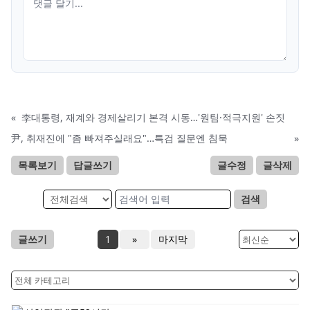
«
李대통령, 재계와 경제살리기 본격 시동…'원팀·적극지원' 손짓
尹, 취재진에 "좀 빠져주실래요"…특검 질문엔 침묵
»
목록보기
답글쓰기
글수정
글삭제
검색
글쓰기
1
»
마지막