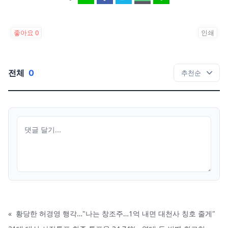
좋아요
0
인쇄
전체
0
«
황당한 허경영 행각…"나는 창조주…1억 내면 대천사 칭호 줄게"