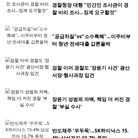
경찰청장 대행 "민간인 조사관이 경
찰 비리 조사…징계 요구할것"
"공급차질"vs"소수특혜"…이주비부
터 청년·전세대출 갑론을박
검찰 이어 경찰도 '장윤기 사건' 광산
서장·형사과장 입건
장윤기 성범죄 자백, 책임 더 커진 경
찰 '부실 수사'
반도체주 '우두둑'…SK하이닉스 15.