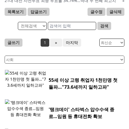
21대 대선 사전투표 최종 투표율 34.74%…역대 두 번째 최고치
»
목록보기
답글쓰기
글수정
글삭제
검색
글쓰기
1
»
마지막
55세 이상 고령 취업자 1천만명 첫
돌파…"73.6세까지 일하고파"
'탱크데이' 스타벅스 압수수색 종
료…임원 등 휴대전화 확보