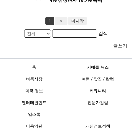
4%·삼성전자 10.7% 폭락
1
»
마지막
검색
글쓰기
홈
시애틀 뉴스
벼룩시장
여행 / 맛집 / 칼럼
미국 정보
커뮤니티
엔터테인먼트
전문가칼럼
업소록
이용약관
개인정보정책