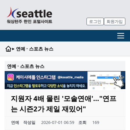
로그인
회원가입
▸
연예 · 스포츠 뉴스
연예 · 스포츠 뉴스
지원자 4배 몰린 '모솔연애'…"연프
는 시즌2가 제일 재밌어"
연예
작성일
2026-07-01 06:59
조회
169