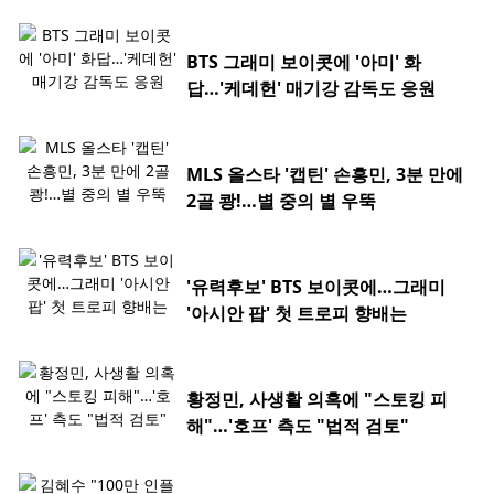
BTS 그래미 보이콧에 '아미' 화
답…'케데헌' 매기강 감독도 응원
MLS 올스타 '캡틴' 손흥민, 3분 만에
2골 쾅!…별 중의 별 우뚝
'유력후보' BTS 보이콧에…그래미
'아시안 팝' 첫 트로피 향배는
황정민, 사생활 의혹에 "스토킹 피
해"…'호프' 측도 "법적 검토"