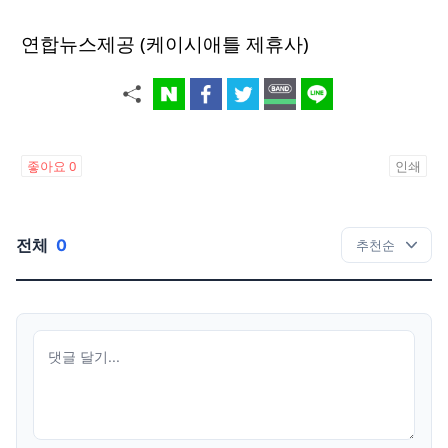
연합뉴스제공 (케이시애틀 제휴사)
좋아요
0
인쇄
전체
0