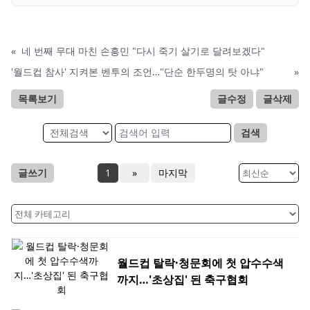
«
네 번째 무대 마친 손흥민 "다시 죽기 살기로 달려보겠다"
'월드컵 참사' 지켜본 벤투의 조언…"단순 한두명의 탓 아냐"
»
목록보기
글수정
글삭제
검색
글쓰기
1
»
마지막
월드컵 탈락·청문회에 첫 압수수색
까지…'초상집' 된 축구협회