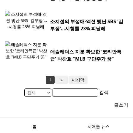
소지섭의 부성애·액션 빛난 SBS '김
부장'…시청률 23% 피날레
애슬레틱스 지분 확보한 '코리안특
급' 박찬호 "MLB 구단주가 꿈"
1
»
마지막
검색
글쓰기
홈
시애틀 뉴스