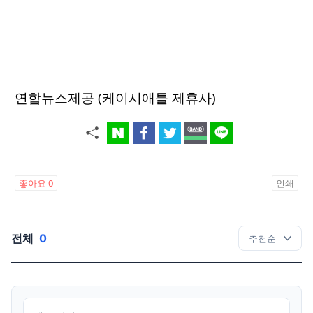
연합뉴스제공 (케이시애틀 제휴사)
좋아요
0
인쇄
전체
0