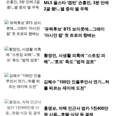
MLS 올스타 '캡틴' 손흥민, 3분 만에
2골 쾅!…별 중의 별 우뚝
'유력후보' BTS 보이콧에…그래미
'아시안 팝' 첫 트로피 향배는
황정민, 사생활 의혹에 "스토킹 피
해"…'호프' 측도 "법적 검토"
김혜수 "100만 인플루언서 연기…허
를 찌르는 재미에 도전"
홍명보, 자택 인근서 법카 1천400만
원 사용…호텔·식당 등 결제