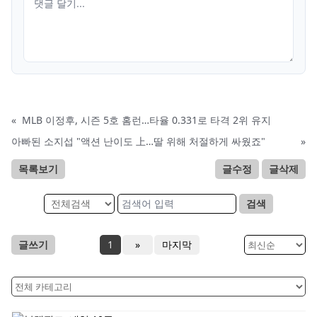
«
MLB 이정후, 시즌 5호 홈런…타율 0.331로 타격 2위 유지
아빠된 소지섭 "액션 난이도 上…딸 위해 처절하게 싸웠죠"
»
목록보기
글수정
글삭제
검색
글쓰기
1
»
마지막