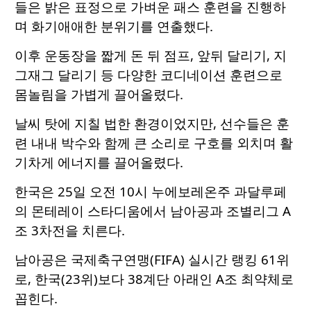
들은 밝은 표정으로 가벼운 패스 훈련을 진행하
며 화기애애한 분위기를 연출했다.
이후 운동장을 짧게 돈 뒤 점프, 앞뒤 달리기, 지
그재그 달리기 등 다양한 코디네이션 훈련으로
몸놀림을 가볍게 끌어올렸다.
날씨 탓에 지칠 법한 환경이었지만, 선수들은 훈
련 내내 박수와 함께 큰 소리로 구호를 외치며 활
기차게 에너지를 끌어올렸다.
한국은 25일 오전 10시 누에보레온주 과달루페
의 몬테레이 스타디움에서 남아공과 조별리그 A
조 3차전을 치른다.
남아공은 국제축구연맹(FIFA) 실시간 랭킹 61위
로, 한국(23위)보다 38계단 아래인 A조 최약체로
꼽힌다.