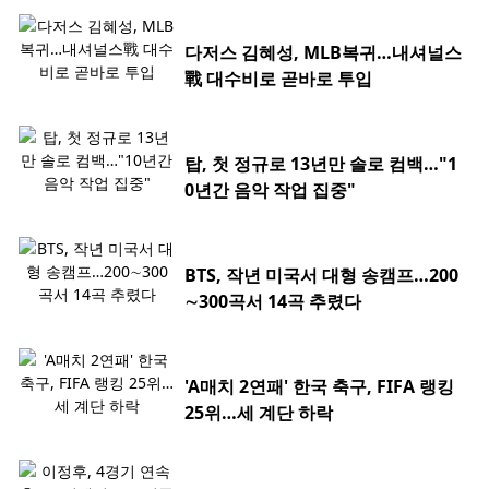
다저스 김혜성, MLB복귀…내셔널스
戰 대수비로 곧바로 투입
탑, 첫 정규로 13년만 솔로 컴백…"1
0년간 음악 작업 집중"
BTS, 작년 미국서 대형 송캠프…200
∼300곡서 14곡 추렸다
'A매치 2연패' 한국 축구, FIFA 랭킹
25위…세 계단 하락