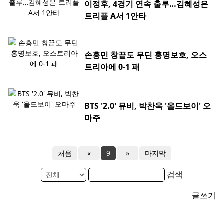
이정후, 4경기 연속 출루…김혜성은
트리플 A서 1안타
손흥민 창끝도 무딘 홍명보호, 오스
트리아에 0-1 패
BTS '2.0' 뮤비, 박찬욱 '올드보이' 오
마주
처음
«
9
»
마지막
검색
글쓰기