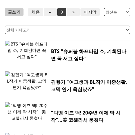
글쓰기
처음
«
9
»
마지막
BTS "슈퍼볼 하프타임 쇼, 기회된다
면 꼭 서고 싶다"
김향기 "여고생과 BL작가 이중생활,
코믹 연기 욕심났죠"
"빅뱅 이즈 백! 20주년 이제 막 시
작"…美 코첼라서 뭉쳤다