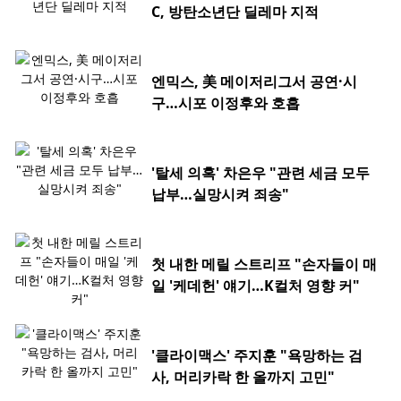
C, 방탄소년단 딜레마 지적
엔믹스, 美 메이저리그서 공연·시
구…시포 이정후와 호흡
'탈세 의혹' 차은우 "관련 세금 모두
납부…실망시켜 죄송"
첫 내한 메릴 스트리프 "손자들이 매
일 '케데헌' 얘기…K컬처 영향 커"
'클라이맥스' 주지훈 "욕망하는 검
사, 머리카락 한 올까지 고민"