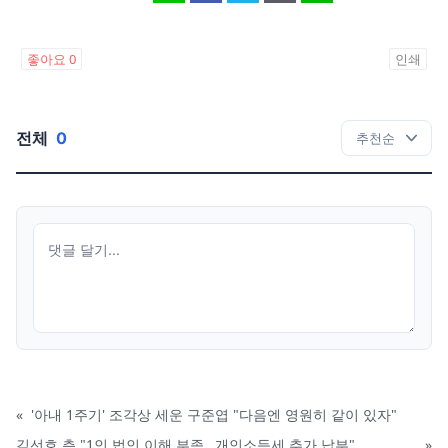
좋아요
0
인쇄
전체
0
«
'아내 1주기' 조각상 세운 구준엽 "다음엔 영원히 같이 있자"
김선호 측 "1인 법인 이해 부족…개인소득세 추가 납부"
»