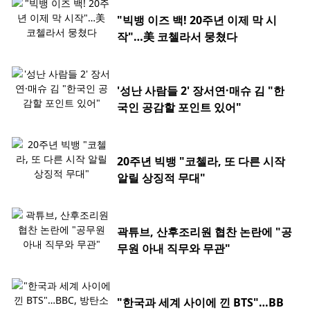
"빅뱅 이즈 백! 20주년 이제 막 시
작"…美 코첼라서 뭉쳤다
'성난 사람들 2' 장서연·매슈 김 "한
국인 공감할 포인트 있어"
20주년 빅뱅 "코첼라, 또 다른 시작
알릴 상징적 무대"
곽튜브, 산후조리원 협찬 논란에 "공
무원 아내 직무와 무관"
"한국과 세계 사이에 낀 BTS"…BB