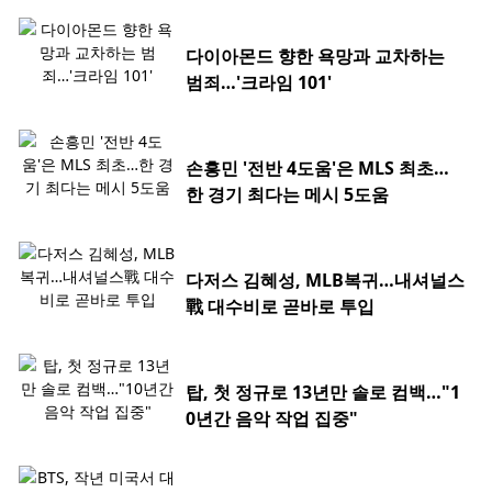
다이아몬드 향한 욕망과 교차하는
범죄…'크라임 101'
손흥민 '전반 4도움'은 MLS 최초…
한 경기 최다는 메시 5도움
다저스 김혜성, MLB복귀…내셔널스
戰 대수비로 곧바로 투입
탑, 첫 정규로 13년만 솔로 컴백…"1
0년간 음악 작업 집중"