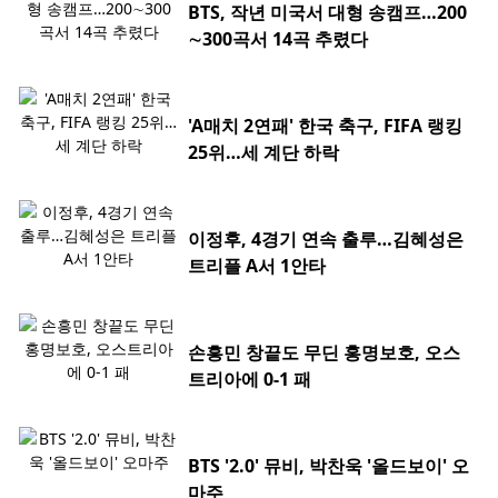
BTS, 작년 미국서 대형 송캠프…200
∼300곡서 14곡 추렸다
'A매치 2연패' 한국 축구, FIFA 랭킹
25위…세 계단 하락
이정후, 4경기 연속 출루…김혜성은
트리플 A서 1안타
손흥민 창끝도 무딘 홍명보호, 오스
트리아에 0-1 패
BTS '2.0' 뮤비, 박찬욱 '올드보이' 오
마주