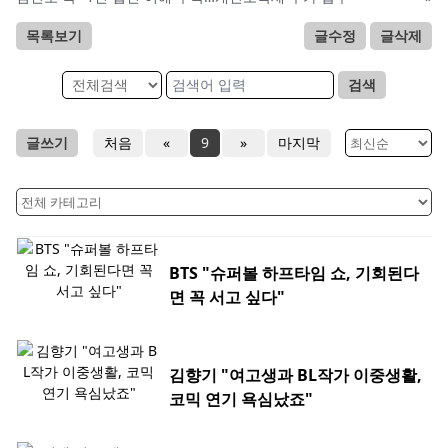
목록보기
글수정
글삭제
검색
글쓰기
처음
«
9
»
마지막
BTS "슈퍼볼 하프타임 쇼, 기회된다
면 꼭 서고 싶다"
김향기 "여고생과 BL작가 이중생활,
코믹 연기 욕심났죠"