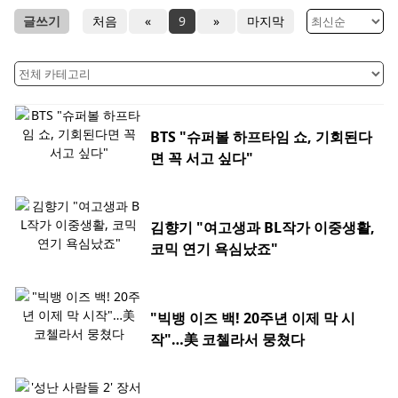
글쓰기
처음
«
9
»
마지막
BTS "슈퍼볼 하프타임 쇼, 기회된다
면 꼭 서고 싶다"
김향기 "여고생과 BL작가 이중생활,
코믹 연기 욕심났죠"
"빅뱅 이즈 백! 20주년 이제 막 시
작"…美 코첼라서 뭉쳤다