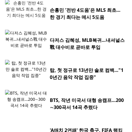
손흥민 '전반 4도움'은 MLS 최초…
한 경기 최다는 메시 5도움
다저스 김혜성, MLB복귀…내셔널스
戰 대수비로 곧바로 투입
탑, 첫 정규로 13년만 솔로 컴백…"1
0년간 음악 작업 집중"
BTS, 작년 미국서 대형 송캠프…200
∼300곡서 14곡 추렸다
'A매치 2연패' 한국 축구, FIFA 랭킹