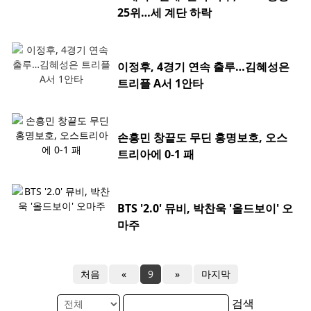
25위…세 계단 하락
이정후, 4경기 연속 출루…김혜성은
트리플 A서 1안타
손흥민 창끝도 무딘 홍명보호, 오스
트리아에 0-1 패
BTS '2.0' 뮤비, 박찬욱 '올드보이' 오
마주
처음
«
9
»
마지막
검색