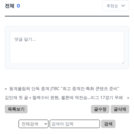
전체
0
«
동계올림픽 단독 중계 JTBC "최고 중계진·특화 콘텐츠 준비"
김민재 첫 골＋철벽수비 뮌헨, 쾰른에 역전승…리그 17경기 무패
»
목록보기
글수정
글삭제
검색