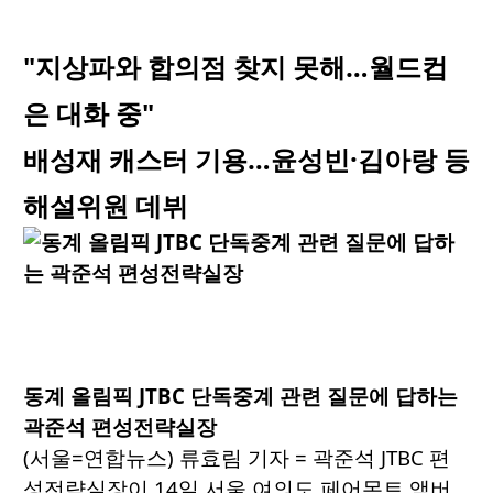
"지상파와 합의점 찾지 못해…월드컵
은 대화 중"
배성재 캐스터 기용…윤성빈·김아랑 등
해설위원 데뷔
동계 올림픽 JTBC 단독중계 관련 질문에 답하는
곽준석 편성전략실장
(서울=연합뉴스) 류효림 기자 = 곽준석 JTBC 편
성전략실장이 14일 서울 여의도 페어몬트 앰버