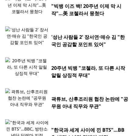
"빅뱅 이즈 백! 20주년 이제 막 시
작"…美 코첼라서 뭉쳤다
'성난 사람들 2' 장서연·매슈 김 "한
국인 공감할 포인트 있어"
20주년 빅뱅 "코첼라, 또 다른 시작
알릴 상징적 무대"
곽튜브, 산후조리원 협찬 논란에 "공
무원 아내 직무와 무관"
"한국과 세계 사이에 낀 BTS"…BB