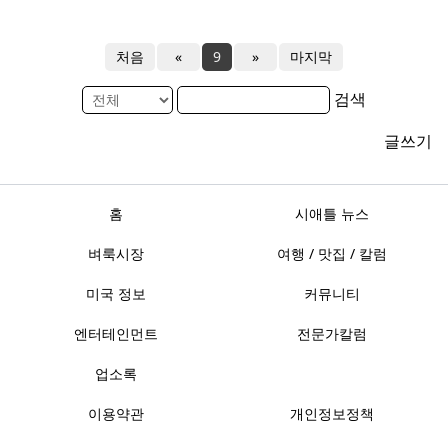
처음
«
9
»
마지막
검색
글쓰기
홈
시애틀 뉴스
벼룩시장
여행 / 맛집 / 칼럼
미국 정보
커뮤니티
엔터테인먼트
전문가칼럼
업소록
이용약관
개인정보정책