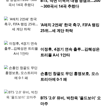
BTS, 작년 미국서 대형 송캠프…200
∼300곡서 14곡 추렸다
'A매치 2연패' 한국 축구, FIFA 랭킹
25위…세 계단 하락
이정후, 4경기 연속 출루…김혜성은
트리플 A서 1안타
손흥민 창끝도 무딘 홍명보호, 오스
트리아에 0-1 패
BTS '2.0' 뮤비, 박찬욱 '올드보이' 오
마주