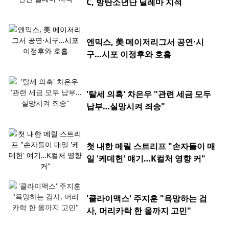
C, 방탄소년단 딜레마 지적
엔믹스, 美 메이저리그서 공연·시
구…시포 이정후와 호흡
'탈세 의혹' 차은우 "관련 세금 모두
납부…실망시켜 죄송"
첫 내한 메릴 스트리프 "손자들이 매
일 '케데헌' 얘기…K컬처 영향 커"
'클라이맥스' 주지훈 "욕망하는 검
사, 머리카락 한 올까지 고민"