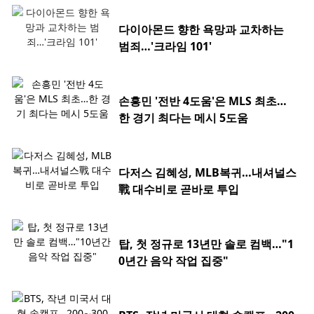
다이아몬드 향한 욕망과 교차하는
범죄…'크라임 101'
손흥민 '전반 4도움'은 MLS 최초…
한 경기 최다는 메시 5도움
다저스 김혜성, MLB복귀…내셔널스
戰 대수비로 곧바로 투입
탑, 첫 정규로 13년만 솔로 컴백…"1
0년간 음악 작업 집중"