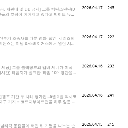
2026.04.17
245
제공. 재판매 및 DB 금지] 그룹 방탄소년단(BT
 외신들의 호평이 이어지고 있다고 빅히트 뮤직
 3회에 걸쳐 진행된 이번 공연은 전회차 매진
2026.04.17
222
 전투기 조종사를 다룬 영화 '탑건' 시리즈의
스카이댄스는 이날 라스베이거스에서 열린 시네
의 상징과도 같은 배우인 할리우드 스타 톰 크루
2026.04.16
233
 제공] 그룹 블랙핑크의 멤버 제니가 미국
시간) 타임지가 발표한 '타임 100' 명단을
난해 솔로 앨범 '루비'로 K팝 여성 솔로 아
2026.04.16
241
전캠프 기간 두 차례 평가전…6월 5일 멕시코
재구 기자 = 코트디부아르전을 하루 앞둔 한
MK에서 선수들의 훈련을 지켜보고 있다. 2
2026.04.15
215
 페널티킥 동점골이 터진 뒤 기쁨을 나누는 손