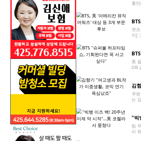
흥민
C(
FC
BT
캣츠아
지]
티스
남성
BT
美 
DB
이벤
들이
김향
쿠팡
는 
값' 
L(
"빅
팀 
리 
아이 