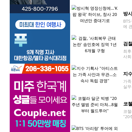
받는
하고
방시
BT
에 
속여
출석
검찰
최후
사회
은 
달라
지수
가족
실무
관련
무소
코첼
코첼
"2
미국
새 