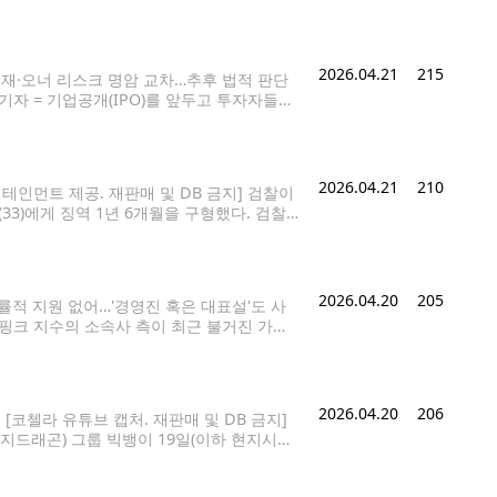
피의자 신분으로 출석하며 취재진 질문에 답
2026.04.21
215
백 호재·오너 리스크 명암 교차…추후 법적 판단
 기자 = 기업공개(IPO)를 앞두고 투자자들을
 서울경찰청 금융범죄수사대에 피의자 신분으로
2026.04.21
210
인먼트 제공. 재판매 및 DB 금지] 검찰이
3)에게 징역 1년 6개월을 구형했다. 검찰
반 혐의 사건 첫 공판에서 이 같은 형을 내려
2026.04.20
205
률적 지원 없어…'경영진 혹은 대표설'도 사
랙핑크 지수의 소속사 측이 최근 불거진 가족
 소속사 블리수의 법률대리인인 김앤장 법률사
2026.04.20
206
[코첼라 유튜브 캡처. 재판매 및 DB 금지]
지드래곤) 그룹 빅뱅이 19일(이하 현지시간)
 아웃도어 시어터 무대에 올라 20주년 기념