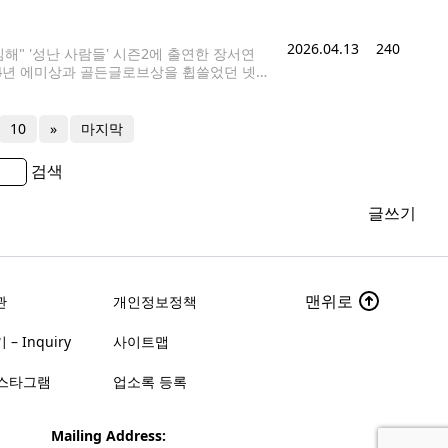
2026.04.13
240
" '성난 사람들' 시즌2에 출연한 장서연
2024년 에미상과 골든글로브상을 휩쓸었던 넷플
마지노 등 한국계 미국인 배우가 다수 출연했
10
»
마지막
검색
글쓰기
맨위로
관
개인정보정책
– Inquiry
사이트맵
스타그램
업소록 등록
Mailing Address: