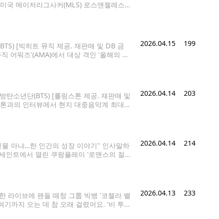
며 미국 메이저리그사커(MLS) 로스앤젤레스F
첫 우승 도전을 이어가는 데 힘을 보탰다. LA
 아술(멕시코)과의 2026 CONCACAF
2026.04.15
199
TS) [빅히트 뮤직 제공. 재판매 및 DB 금
직 어워즈'(AMA)에서 대상 격인 '올해의 아
 방탄소년단은 '올해의 아티스트'와 '베스트
2026.04.14
203
방탄소년단(BTS) [롤링스톤 제공. 재판매 및
롤링스톤과의 인터뷰에서 현지 대중음악계 최대
. 방탄소년단의 리더 RM은 "전 세계 사람
2026.04.14
214
틴물 아냐…한 인간의 성장 이야기" 인사말하
 더세인트에서 열린 쿠팡플레이 '로맨스의 절댓
r 여의주는 낮에는 평범한 여고생이지만, 밤에는 B
2026.04.13
233
한 라이브에 팬들 떼창 그룹 빅뱅 '코첼라 밸
"여기까지 오는 데 참 오래 걸렸어요. '비 투더
룹 빅뱅이 13일