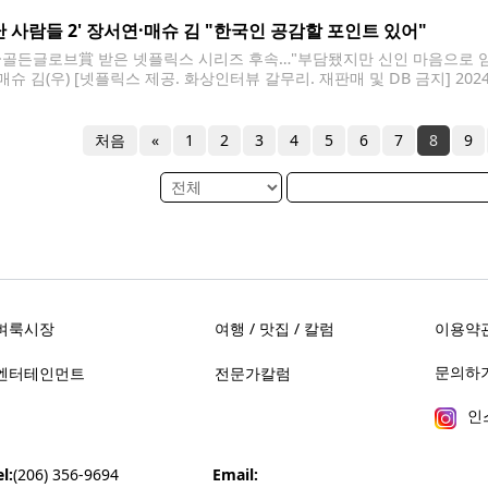
난 사람들 2' 장서연·매슈 김 "한국인 공감할 포인트 있어"
·골든글로브賞 받은 넷플릭스 시리즈 후속…"부담됐지만 신인 마음으로 임해
)·매슈 김(우) [넷플릭스 제공. 화상인터뷰 갈무리. 재판매 및 DB 금지] 
 시리즈 '성난 사람들'이 시즌2로 돌아왔다. 시즌1에서도 스티븐 연, 영 
, 이번 시즌2는 한국적 요소의 농도가 한층 더
처음
«
1
2
3
4
5
6
7
8
9
벼룩시장
여행 / 맛집 / 칼럼
이용약
문의하기 
엔터테인먼트
전문가칼럼
인
l:
(206) 356-9694
Email: