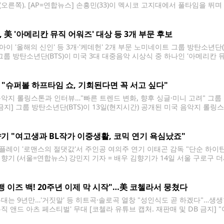
(오른쪽). [AP=연합뉴스] 손흥민(33)이 멕시코 고지대에서 풀타임을 뛰
LAFC)가 북중미카리브축구연맹(CONCACAF) 챔피언스컵 4강에 올라 대회 
는 15일(이하 한국시간) 멕시코 푸에블라의 콰우테모크 경기장에서 열린 크루스
S, 美 '아메리칸 뮤직 어워즈' 대상 등 3개 부문 후보
이 '올해의 신인' 등 3개·'케데헌' 2개 부문 노미네이트 그룹 방탄소년단(B
 그룹 방탄소년단(BTS)이 미국 3대 대중음악 시상식 중 하나인 '아메리칸 뮤
트' 등 3개 부문 후보에 올랐다. 14일(현지시간) AMA 홈페이지에 따르면
 K팝 아티스트' 후보로 지명됐다.
S "슈퍼볼 하프타임 쇼, 기회된다면 꼭 서고 싶다"
음악지 롤링스톤과 인터뷰…"빠른 트렌드 변화, 향후 싱글·미니 고려" 그룹 
 금지] 그룹 방탄소년단(BTS)이 13일(현지시간) 공개된 미국 음악지 
트 가운데 하나로 꼽히는 슈퍼볼 하프타임 쇼에 서고 싶다는 포부를 밝혔다
 영화 '기생충'을 보고 있고, 한국
기 "여고생과 BL작가 이중생활, 코믹 연기 욕심났죠"
플레이 '로맨스의 절댓값'서 주인공 여의주 연기 이태곤 감독 "단순 하이
김향기 (서울=연합뉴스) 강민지 기자 = 배우 김향기가 14일 서울 구로구
제작발표회에서 인사말을 하고 있다. 2026.4.14 mjkang@yna.co.k
남자들의 사랑) 소설을 쓰며 이중생활을 한다. 꽃미남 교사들을 주인공으로
뱅 이즈 백! 20주년 이제 막 시작"…美 코첼라서 뭉쳤다
무대는 9년만…'거짓말' 등 히트곡·솔로곡 열창 "성인식도 곧 하겠다"…생생
뮤직 앤드 아츠 페스티벌' 무대 [코첼라 유튜브 캡처. 재판매 및 DB 금지] 
투더 지 투더 뱅'(빅뱅) 이즈 백!"(지드래곤) 올해 데뷔 20주년을 맞은 그