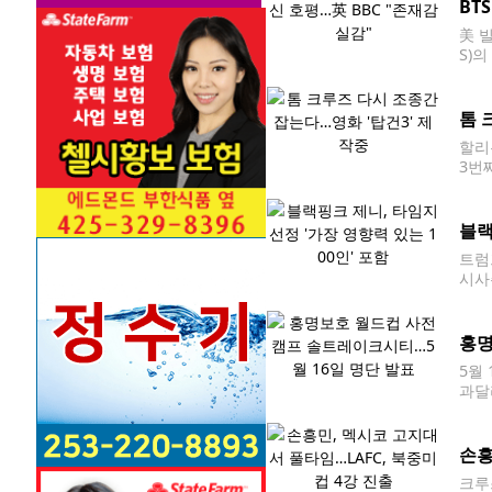
BT
美 빌
S)
이 
돼 
톰 
할리
3번
마콘
즈(
블랙
트럼
시사
살펴
티스
홍명
5월
과달
국 
026
손흥
크루