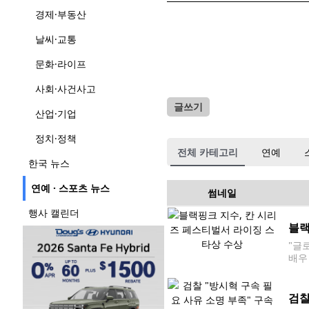
경제·부동산
날씨·교통
문화·라이프
사회·사건사고
글쓰기
산업·기업
정치·정책
전체 카테고리
연예
한국 뉴스
연예 · 스포츠 뉴스
썸네일
행사 캘린더
블랙
"글
배우
페스티
무대
검찰