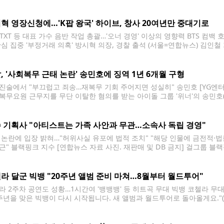
 방시혁 하이브 의장이 15일 서울 마포구 서울경찰청 금융범죄수사대에 
 있다.
혁 영장신청에…'K팝 왕국' 하이브, 창사 20여년만 중대기로
S·TXT 등 대표 가수 음반 작업 총괄…'오너 경영' 이상의 영향력 BTS 컴
관심 집중 '부정거래 의혹' 방시혁 의장, 경찰 출석 (서울=연합뉴스) 김인철
 지분을 팔게 한 의혹을 받는 방시혁 하이브 의장이 15일 서울 마포구
하며
, '사회복무 근태 논란' 송민호에 징역 1년 6개월 구형
진술에서 "부끄럽고 죄송…재복무 기회 주어지면 성실히" 송민호 [YG엔터테
복무요원 근무지를 무단 이탈한 혐의를 받는 아이돌 그룹 '위너'의 송민호(3
21일 서울서부지법 형사10단독 성준규 판사 심리로 열린 송씨의 병역법 위
고 재판부에 요청했다. 검찰은
 기획사 "아티스트는 가족 사안과 무관…소속사 독립 경영"
 논란에 입장 밝혀…"허위사실 유포에 법적 조치" "해당 인물에 금전적·법
근" 블랙핑크 지수 [연합뉴스 자료 사진. 재판매 및 DB 금지] 걸그룹 블
 논란에 대해 "해당 사안과 아무런 관련이 없다"고 선을 그었다. 지수의
 은현호 변호사는
라 달군 빅뱅 "20주년 앨범 준비 마쳐…8월부터 월드투어"
라 2주차 공연도 성황…1시간여 '뱅뱅뱅' 등 히트곡 무대 빅뱅 코첼라 무대 
0주년을 맞은 빅뱅이 다시 시작됩니다. 새 앨범과 월드투어로 돌아올게요."(
 캘리포니아주 인디오에서 열린 '코첼라 밸리 뮤직 앤드 아츠 페스티벌'의
앨범 발매와