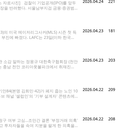
2026.04.24
221
 자료사진] 검찰이 기업공개(IPO)를 앞두
영장을 반려했다. 서울남부지검 금융·증권범
신청된 구속영장을 경찰에 되돌려보냈다. 검
2026.04.23
181
민(33)의 미국 메이저리그사커(MLS) 시즌 첫 득
부진에 빠졌다. LAFC는 23일(이하 한국시
6 MLS 9라운드 홈 경기에서 0-0으로 비
2026.04.23
203
관 소감 말하는 정몽규 대한축구협회장 (천안
리는 충남 천안 코리아풋볼파크에서 취재진을
구협회장에 대한 문화체육관광부의 중징계 요구 처
는 23일
2026.04.22
209
기안84(본명 김희민·42)가 폐지 줍는 노인 10
브 채널 '셀럽인'의 '기부 설계자' 콘텐츠에
도움이 필요하거나 복지 사각지대에 있는 10
2026.04.22
208
청구 여부 고심…조만간 결론 '부정거래 의혹'
앞두고 투자자들을 속여 지분을 팔게 한 의혹을