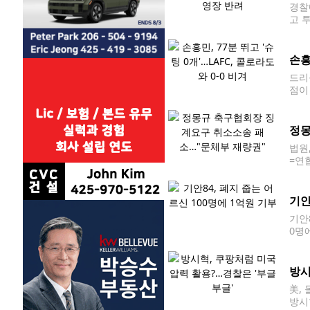
경찰
고 
죄합
찰은
손흥
드리블
점이
간)
겼다.
정몽
법원
=연
만나 
분이
기안
기안8
0명
출연
0명
방시
美,
방시