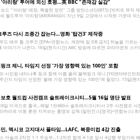
S '아리랑' 투어에 외신 호평…英 BBC "존재감 실감"
보드 "'아리랑' 떼창, 특별한 장면" 그룹 방탄소년단(BTS) [빅히트 뮤직 
의 새 월드투어 '아리랑'(ARIRANG)이 지난 9일 고양에서 시작된 가운데
16일 밝혔다. 경기 고양시 고양종합운동장 주경기장에서 9일과 11∼12일
13만2천여명의 관객을 동원했다. 360도
크루즈 다시 조종간 잡는다…영화 '탑건3' 제작중
우드 배우 톰 크루즈 [EPA=연합뉴스. 재판매 및 DB 금지] 하늘을 가르는
째 이야기가 나온다. 16일(현지시간) ABC 방송에 따르면 파라마운트 
 2026 행사에서 영화 '탑건 3'을 제작 중이라고 밝혔다. '탑건' 시리즈
63)가 출연할 예정이며, 영화
핑크 제니, 타임지 선정 '가장 영향력 있는 100인' 포함
프·시진핑·네타냐후 등과 함께 이름 올려 블랙핑크 제니 [YG엔터테인먼트
주간지 타임이 선정한 '올해 가장 영향력 있는 100인'에 들었다. 15일(현지
보면 아티스트 부문에 제니가 포함됐다. 제니는 K-팝을 대표하는 가수로, 지
트 최초로 빌보드 메인 싱글차트
보호 월드컵 사전캠프 솔트레이크시티…5월 16일 명단 발표
 18일 미국으로 출국…해발 1천460ｍ 솔트레이크시티서 2주 사전캠프 사
라하라로 이동 훈련 지켜보는 홍명보 감독 (밀턴킨스[영국]=연합뉴스) 최
축구 국가대표팀의 홍명보 감독이 27일(현지시간) 영국 밀턴킨스 스타디움 
.3.28 jjaeck9@yna.co.kr 홍명보호가 2026 북중미 월드컵 본선 사전캠프
민, 멕시코 고지대서 풀타임…LAFC, 북중미컵 4강 진출
스 아술과 2차전 1-1 무승부…1·2차전 합계 4-1로 앞서 4강행 부앙가의