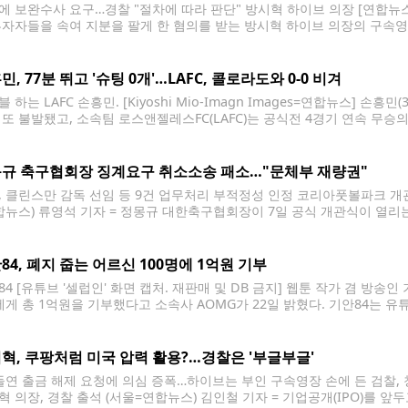
에 보완수사 요구…경찰 "절차에 따라 판단" 방시혁 하이브 의장 [연합뉴스
투자자들을 속여 지분을 팔게 한 혐의를 받는 방시혁 하이브 의장의 구속
동수사부는 24일 자본시장법상 사기적 부정거래 혐의로 방 의장에 대해 
 "현 단계에서 구속을 필요로 하는 사유 등에 대한
민, 77분 뛰고 '슈팅 0개'…LAFC, 콜로라도와 0-0 비겨
 하는 LAFC 손흥민. [Kiyoshi Mio-Imagn Images=연합뉴스] 손흥
 또 불발됐고, 소속팀 로스앤젤레스FC(LAFC)는 공식전 4경기 연속 무승의 
 미국 캘리포니아주 LA의 BMO 스타디움에서 열린 콜로라도 래피즈와의 202
 올 시즌 MLS 개막 이후 6경기 무패(5승 1무)를 달리던
규 축구협회장 징계요구 취소소송 패소…"문체부 재량권"
, 클린스만 감독 선임 등 9건 업무처리 부적정성 인정 코리아풋볼파크 개
합뉴스) 류영석 기자 = 정몽규 대한축구협회장이 7일 공식 개관식이 열
소감을 말하고 있다. 2026.4.7 ondol@yna.co.kr 정몽규 대한축
 적법하다는 법원 판단이 나왔다. 서울행정법원 행정5부(이정원 부장판사)
84, 폐지 줍는 어르신 100명에 1억원 기부
4 [유튜브 '셀럽인' 화면 캡처. 재판매 및 DB 금지] 웹툰 작가 겸 방송인 
에게 총 1억원을 기부했다고 소속사 AOMG가 22일 밝혔다. 기안84는 유튜
해 기부 과정과 이유를 공개했다. 기부 대상자는 폐지를 줍는 어르신 중 
을
혁, 쿠팡처럼 미국 압력 활용?…경찰은 '부글부글'
 돌연 출금 해제 요청에 의심 증폭…하이브는 부인 구속영장 손에 든 검찰, 
혁 의장, 경찰 출석 (서울=연합뉴스) 김인철 기자 = 기업공개(IPO)를 