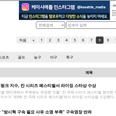
처음
«
1
2
3
4
5
6
7
8
9
스포츠
골프
농구
야구
축구
제목
핑크 지수, 칸 시리즈 페스티벌서 라이징 스타상 수상
로벌 엔터계에서 주목받는 유망한 인물" 칸 국제 시리즈 페스티벌 참석한 지
 지수가 '제9회 칸 국제 시리즈 페스티벌'에서 라이징 스타상을 수상했다.
벌 개막식에서 '마담 피가로 라이징 스타상'(Madame Figaro Rising S
에 오른 지수는 수상 후 환한
 "방시혁 구속 필요 사유 소명 부족" 구속영장 반려