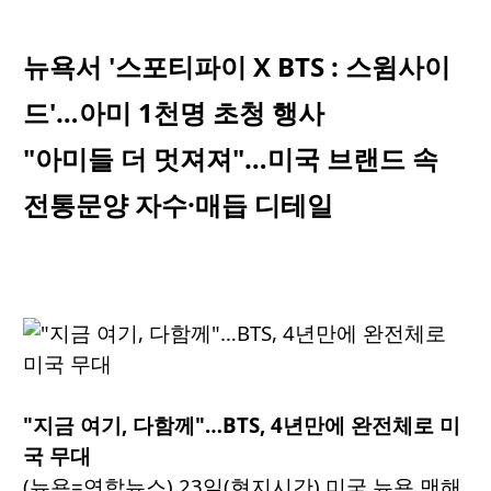
뉴욕서 '스포티파이 X BTS : 스윔사이
드'…아미 1천명 초청 행사
"아미들 더 멋져져"…미국 브랜드 속
전통문양 자수·매듭 디테일
"지금 여기, 다함께"…BTS, 4년만에 완전체로 미
국 무대
(뉴욕=연합뉴스) 23일(현지시간) 미국 뉴욕 맨해