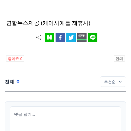
연합뉴스제공 (케이시애틀 제휴사)
좋아요
0
인쇄
전체
0