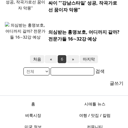
싸이 "'강남스타일' 성공, 작곡가로
선 꿈이자 악몽"
의심받는 홍명보호, 어디까지 갈까?
전문가들 16∼32강 예상
처음
«
6
»
마지막
검색
글쓰기
홈
시애틀 뉴스
벼룩시장
여행 / 맛집 / 칼럼
미국 정보
커뮤니티