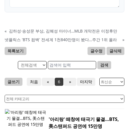
«
김하성·송성문 부상, 김혜성 마이너…MLB 개막전은 이정후만
넷플릭스 'BTS 컴백' 전세계 1천840만명이 봤다…주간 1위 올라
»
목록보기
글수정
글삭제
검색
글쓰기
처음
«
6
»
마지막
'아리랑' 떼창에 태극기 물결…BTS,
美스탠퍼드 공연에 15만명