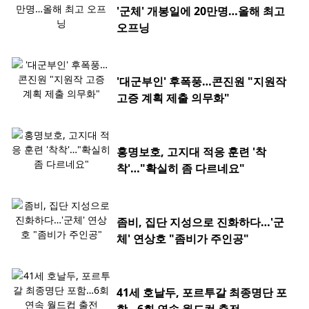
'군체' 개봉일에 20만명…올해 최고
오프닝
'대군부인' 후폭풍…콘진원 "지원작
고증 계획 제출 의무화"
홍명보호, 고지대 적응 훈련 '착
착'…"확실히 좀 다르네요"
좀비, 집단 지성으로 진화하다…'군
체' 연상호 "좀비가 주인공"
41세 호날두, 포르투갈 최종명단 포