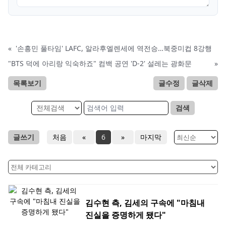
«
'손흥민 풀타임' LAFC, 알라후엘렌세에 역전승…북중미컵 8강행
"BTS 덕에 아리랑 익숙하죠" 컴백 공연 'D-2' 설레는 광화문
»
목록보기
글수정
글삭제
검색
글쓰기
처음
«
6
»
마지막
김수현 측, 김세의 구속에 "마침내
진실을 증명하게 됐다"