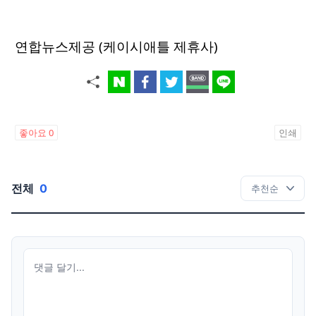
연합뉴스제공 (케이시애틀 제휴사)
좋아요
0
인쇄
전체
0