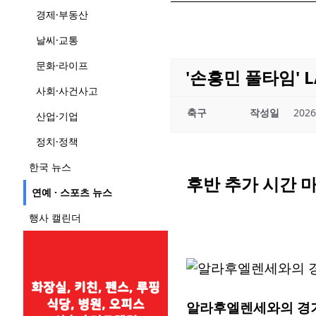
경제·부동산
날씨·교통
문화·라이프
'손흥민 풀타임'
사회·사건사고
축구
작성일
2026
산업·기업
정치·정책
한국 뉴스
후반 추가 시간 
연예 · 스포츠 뉴스
행사 캘린더
알라후엘렌세와의 경