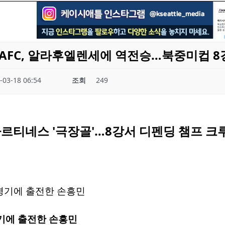
 LAFC, 알라후엘렌세에 역전승…북중미컵 
-03-18 06:54
조회
249
마르티네스 '극장골'…8강서 디펜딩 챔프 크
기에 출전한 손흥민