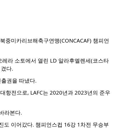
 북중미카리브해축구연맹(CONCACAF) 챔피언
모레라 소토에서 열린 LD 알라후엘렌세(코스타
이겼다.
 진출권을 따냈다.
전으로, LAFC는 2020년과 2023년의 준우
 바라본다.
행진도 이어갔다. 챔피언스컵 16강 1차전 무승부