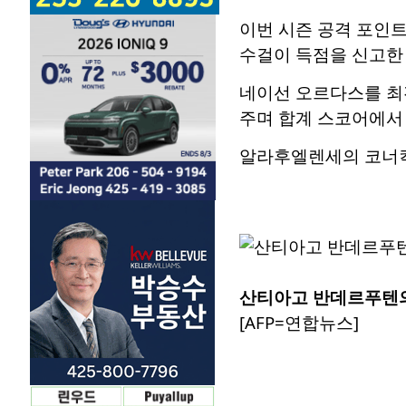
이번 시즌 공격 포인트
수걸이 득점을 신고한 
네이선 오르다스를 최전
주며 합계 스코어에서 
알라후엘렌세의 코너킥
산티아고 반데르푸텐
[AFP=연합뉴스]