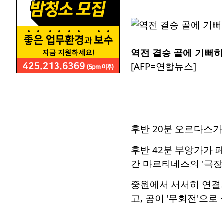
역전 결승 골에 기뻐하
[AFP=연합뉴스]
후반 20분 오르다스
후반 42분 부앙가가 
간 마르티네스의 '극장
중원에서 서서히 연결
고, 공이 '무회전'으로