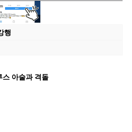
8강행
루스 아술과 격돌