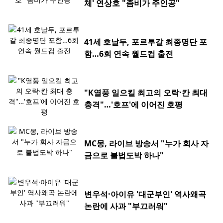
체' 연상호 "좀비가 주인공"
41세 호날두, 포르투갈 최종명단 포
함…6회 연속 월드컵 출전
"K열풍 일으킬 최고의 오락·칸 최대
충격"…'호프'에 이어진 호평
MC몽, 라이브 방송서 "누가 회사 자
금으로 불법도박 하나"
변우석·아이유 '대군부인' 역사왜곡
논란에 사과 "부끄러워"