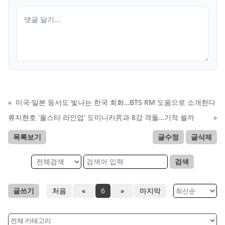
«
미국·일본 등서도 빛나는 한국 회화…BTS RM 도움으로 소개한다
류지현호 '올스타 라인업' 도미니카共과 8강 격돌…기적 쓸까
»
목록보기
글수정
글삭제
검색
글쓰기
처음
«
6
»
마지막