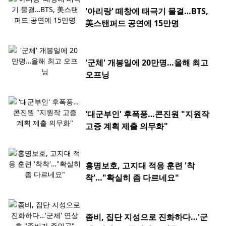
'아리랑' 떼창에 태극기 물결…BTS,
美스탠퍼드 공연에 15만명
'군체' 개봉일에 20만명…올해 최고
오프닝
'대군부인' 후폭풍…콘진원 "지원작
고증 계획 제출 의무화"
홍명보호, 고지대 적응 훈련 '착
착'…"확실히 좀 다르네요"
좀비, 집단 지성으로 진화하다…'군