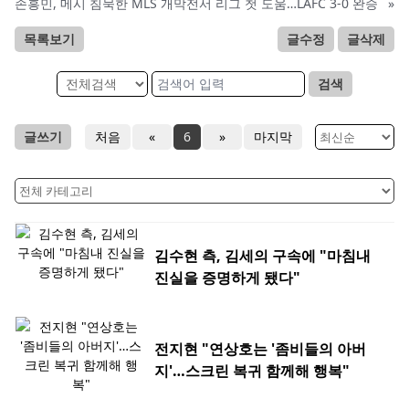
손흥민, 메시 침묵한 MLS 개막전서 리그 첫 도움…LAFC 3-0 완승
»
목록보기
글수정
글삭제
검색
글쓰기
처음
«
6
»
마지막
김수현 측, 김세의 구속에 "마침내
진실을 증명하게 됐다"
전지현 "연상호는 '좀비들의 아버
지'…스크린 복귀 함께해 행복"