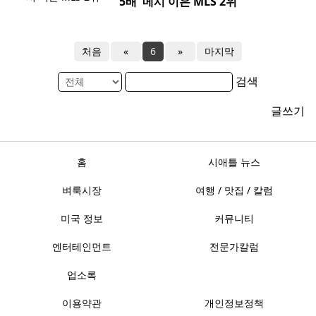
5배' 메시 이은 MLS 2위
처음
«
6
»
마지막
검색
글쓰기
홈
시애틀 뉴스
벼룩시장
여행 / 맛집 / 칼럼
미국 정보
커뮤니티
엔터테인먼트
전문가칼럼
업소록
이용약관
개인정보정책