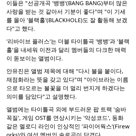
이들은 "선공개곡 '뱅뱅'(BANG BANG)부터 많은
사랑을 받는 것 같아서 기분이 좋다"며 "이 기세
를 몰아 '블랙홀'(BLACKHOLE)도 잘 활동해 보겠
다"고 했다.
'리바이브 플러스'는 더블 타이틀곡 '뱅뱅'과 '블랙
홀'을 내세워 이전과 달리 멤버들의 다크한 매력
이 돋보이는 앨범이다.
안유진은 앨범 제목에 대해 "다시 불을 붙이다,
재점화라는 뜻을 갖고 있다"며 "아이브라는 이름
으로 타오르는 불꽃을 더 멀리 번지게 하겠다는
의미를 담았다"고 설명했다.
앨범에는 타이틀곡 외에 부드러운 팝 트랙 '숨바
꼭질', 게임 OST를 연상시키는 '악성코드', 동화
같은 멜로디 라인이 인상적인 '파이어웍스'(Firew
orks)와 여섯 멤버의 솔로곡이 담겼다.