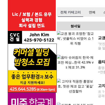
전체 카테고리
연예
썸네일
교권
'멋진
을 
투둠
옵타
홍명
=연
과달라
통계
고지
조 
공격
포판
(현