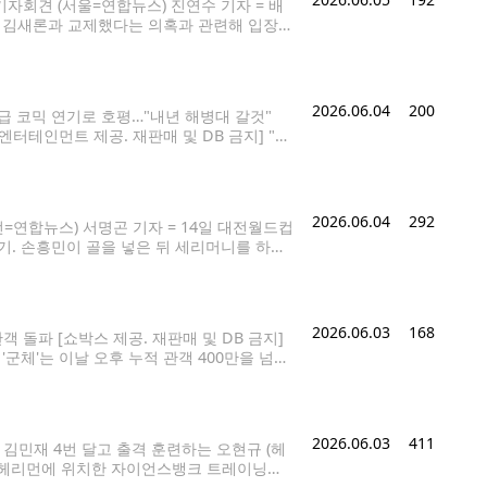
기자회견 (서울=연합뉴스) 진연수 기자 = 배
고 김새론과 교제했다는 의혹과 관련해 입장발
 소속사가 김세의 가로세로연구소 대표가 구속 상태
2026.06.04
200
B급 코믹 연기로 호평…"내년 해병대 갈것"
엔터테인먼트 제공. 재판매 및 DB 금지] "많
 하는 것뿐이거든요. 작품이 연달아 잘
2026.06.04
292
=연합뉴스) 서명곤 기자 = 14일 대전월드컵
. 손흥민이 골을 넣은 뒤 세리머니를 하고
월드컵을 기념해 출시한 메뉴를 구매하면 한국 국가대
2026.06.03
168
관객 돌파 [쇼박스 제공. 재판매 및 DB 금지]
 '군체'는 이날 오후 누적 관객 400만을 넘겼
 빠른 속도다.
2026.06.03
411
, 김민재 4번 달고 출격 훈련하는 오현규 (헤
타주 헤리먼에 위치한 자이언스뱅크 트레이닝센