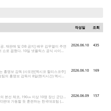
작성일
조회
2026.06.10
435
 제공. 재판매 및 DB 금지] 배우 김무열이 주연
 쇼로 꼽혔다. 10일 넷플릭스 공식 사이트
청수(Views·시청 시간을 러닝타임으로 나눈
2026.06.10
169
켜보는 홍명보 감독 (사포판[멕시코 할리스코주]
대표팀의 홍명보 감독이 8일(현지시간) 멕시코
026.6.9 jjaeck9@yna.co.kr 축구
2026.06.09
157
 본선 체코, 190㎝ 이상 10명 장신 군단…
삼각편대 가동할 듯 훈련하는 한국대표팀 (사
출전하는 한국 축구 국가대표팀 선수들이 8일