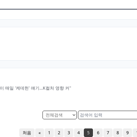
 매일 '케데헌' 얘기…K컬처 영향 커"
처음
«
1
2
3
4
5
6
7
8
9