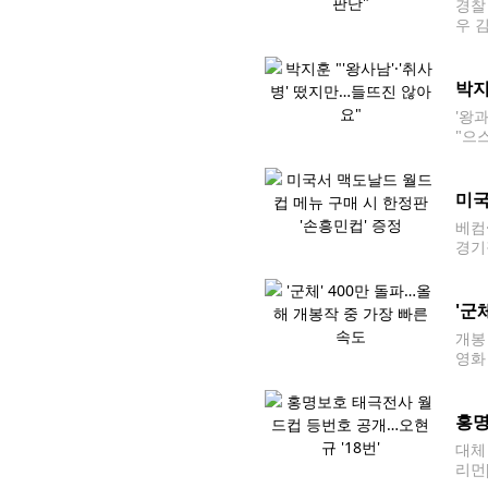
경찰
우 
표 기
로 
박지
'왕
"으
은 
미국
베컴
경기
있다.
표 
'군
개봉 
영화
다.
홍명
대체
리먼