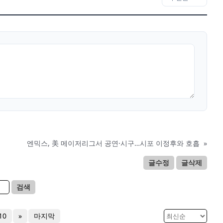
엔믹스, 美 메이저리그서 공연·시구…시포 이정후와 호흡
»
글수정
글삭제
검색
10
»
마지막