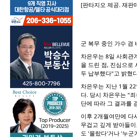
[판타지오 제공. 재판매
군 복무 중인 가수 겸
차은우는 8일 사회관계
을 드린 점, 진심으로
두 납부했다"고 밝혔다
차은우는 지난 1월 2
다. 당시 차은우는 "
단에 따라 그 결과를 
이후 2개월여만에 다시
무겁고 깊게 받아들이고
도 '몰랐다'거나 '누