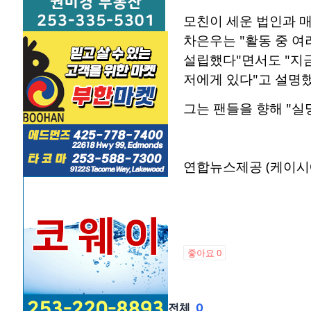
모친이 세운 법인과 
차은우는 "활동 중 여
설립했다"면서도 "지금
저에게 있다"고 설명했
그는 팬들을 향해 "실
연합뉴스제공 (케이시
좋아요
0
전체
0