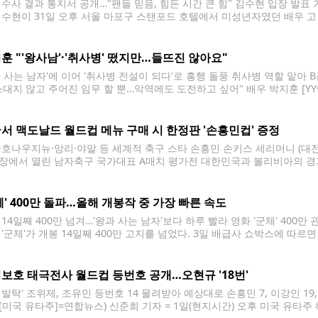
 수사 결과 통지서 공개…"팬들 믿음, 힘든 시간 큰 힘" 김수현 입장 발표 
김수현이 31일 오후 서울 마포구 스탠포드 호텔에서 미성년자였던 배우 
자회견을 하고 있다. 2025.3.31 jin90@yna.co.kr 배우 김수현의
검찰에 송치되자 "공정하고
훈 "'왕사남'·'취사병' 떴지만…들뜨진 않아요"
과 사는 남자'에 이어 '취사병 전설이 되다'로 흥행 돌풍 취사병 역할 맡아 
스대지 않고 주어진 임무 할 뿐…악역에도 도전하고 싶어" 배우 박지훈 [YY
분이 사랑해주셔서 감사하지만, 제 안의 변화는 없어요. 늘 주어진 임무를
서 맥도날드 월드컵 메뉴 구매 시 한정판 '손흥민컵' 증정
·호나우지뉴·앙리·야말 등 세계적 축구 스타 손흥민 손키스 세리머니 (대전
장에서 열린 남자축구 국가대표 A매치 평가전 대한민국과 볼리비아의 경기
 2025.11.14 seephoto@yna.co.kr 맥도날드가 2026 북중미 
손흥민(LAFC)을 포함한 세계적 축구 스타가 디자인된 한정판 컵을 받을
체' 400만 돌파…올해 개봉작 중 가장 빠른 속도
14일째 400만 넘겨…'왕과 사는 남자'보다 하루 빨라 영화 '군체' 400만 
 '군체'가 개봉 14일째 400만 고지를 넘었다. 3일 배급사 쇼박스에 따르면
 지난달 21일 개봉해 14일째 400만을 돌파한 것으로, 올해 개봉작 중 가장
보호 태극전사 월드컵 등번호 공개…오현규 '18번'
 발탁' 조위제, 조유민 등번호 14 물려받아 예상대로 손흥민 7, 이강인 19
[미국 유타주]=연합뉴스) 신준희 기자 = 1일(현지시간) 오후 미국 유