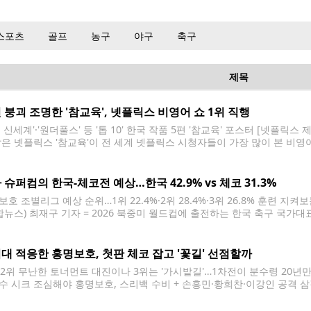
스포츠
골프
농구
야구
축구
제목
 붕괴 조명한 '참교육', 넷플릭스 비영어 쇼 1위 직행
 신세계'·'원더풀스' 등 '톱 10' 한국 작품 5편 '참교육' 포스터 [넷플릭스
맡은 넷플릭스 '참교육'이 전 세계 넷플릭스 시청자들이 가장 많이 본 비영어
에서 집계한 넷플릭스 톱 10에 따르면 지난 1일부터 7일까지 '참교육' 시
 슈퍼컴의 한국-체코전 예상…한국 42.9% vs 체코 31.3%
보호 조별리그 예상 순위…1위 22.4%·2위 28.4%·3위 26.8% 훈련 지
합뉴스) 최재구 기자 = 2026 북중미 월드컵에 출전하는 한국 축구 국가
하라 인근 사포판의 치바스 바예 베르데에서 훈련하는 선수들을 지켜보고 있다. 2
 전문 업체 '옵타'는 홍명보호의 2026 북중미 월드컵 조별리그 A조
대 적응한 홍명보호, 첫판 체코 잡고 '꽃길' 선점할까
1·2위 무난한 토너먼트 대진이나 3위는 '가시밭길'…1차전이 분수령 20년만의
수 시크 조심해야 홍명보호, 스리백 수비 + 손흥민·황희찬·이강인 공격 
[멕시코 할리스코주]=연합뉴스) 최재구 기자 = 2026 북중미 월드컵에 
지시간) 멕시코 과달라하라 인근 사포판의 치바스 바예 베르데에서