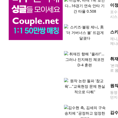
이정
포수
시스
일(
이애
스키
제니
제니
랙핑크
헤드
취재
'본
로 
국가
풀고 
원작
동명
던지
제를
다는
김수