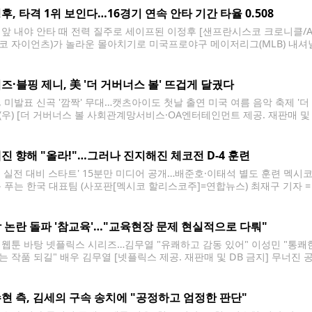
후, 타격 1위 보인다…16경기 연속 안타 기간 타율 0.508
 앞 내야 안타 때 전력 질주로 세이프된 이정후 [샌프란시스코 크로니클/A
코 자이언츠)가 놀라운 몰아치기로 미국프로야구 메이저리그(MLB) 내셔널
한국시간) 워싱턴 내셔널스와의 경기에서 5타수 4안타를 쳐 시즌 타율을 0.
미 말린스·0.336)에 이어 브랜던 마쉬(필라델피아 필리스)와 함께 리그 타
즈·블핑 제니, 美 '더 거버너스 볼' 뜨겁게 달궜다
, 미발표 신곡 '깜짝' 무대…캣츠아이도 첫날 출연 미국 여름 음악 축제 '더
(우) [더 거버너스 볼 사회관계망서비스·OA엔터테인먼트 제공. 재판매 및 
의 제니가 미국 대표 여름 축제 '더 거버너스 볼 뮤직 페스티벌 2026'(The Gover
라이너(간판출연자)로 출연해
진 향해 "올라!"…그러나 진지해진 체코전 D-4 훈련
격 실전 대비 스타트' 15분만 미디어 공개…배준호·이태석 별도 훈련 멕시코
몸 푸는 한국 대표팀 (사포판[멕시코 할리스코주]=연합뉴스) 최재구 기자 =
대표팀이 7일(현지시간) 멕시코 과달라하라 인근 사포판의 치바스 바예 
있다. 2026.6.8 jjaeck9@yna.co.kr 체코와의
 논란 돌파 '참교육'…"교육현장 문제 현실적으로 다뤄"
 웹툰 바탕 넷플릭스 시리즈…김무열 "유쾌하고 감동 있어" 이성민 "통쾌
는 작품 되길" 배우 김무열 [넷플릭스 제공. 재판매 및 DB 금지] 무너진
 정면으로 다룬 넷플릭스 오리지널 시리즈 '참교육'이 5일 베일을 벗는다. 
 평가를
현 측, 김세의 구속 송치에 "공정하고 엄정한 판단"