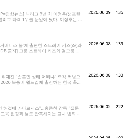
2026.06.09
135
P=연합뉴스] 빅리그 3년 차 이정후(샌프란
리그 타격 1위를 눈앞에 뒀다. 이정후는 9
333으로 끌어올렸다. 그는 오토 로페스(마
격 공동 2위로
2026.06.08
139
 거버너스 볼'에 출연한 스트레이 키즈(좌)와
DB 금지] 그룹 스트레이 키즈와 걸그룹 블
nors Ball Music Festival 2026)에
2026.06.08
133
 취재진 "손흥민 상태 어떠냐" 촉각 러닝으
 2026 북중미 월드컵에 출전하는 한국 축구
베르데에서 열린 팀 훈련에서 러닝으로 몸을
2026.06.05
222
한 해결에 카타르시스"…홍종찬 감독 "질문
 공교육 현장과 날로 잔혹해지는 교내 범죄 문
이 작품은 '교권 침해'를 소재로 다뤄 신선하
2026.06.05
192