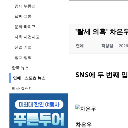
경제·부동산
날씨·교통
문화·라이프
'탈세 의혹' 차은
사회·사건사고
연예
작성일
2026
산업·기업
정치·정책
한국 뉴스
SNS에 두 번째
연예 · 스포츠 뉴스
행사 캘린더
차은우