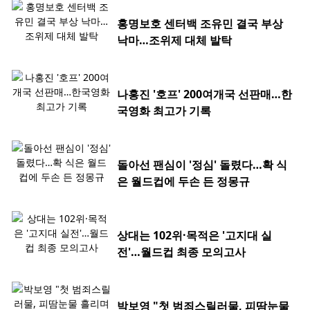
홍명보호 센터백 조유민 결국 부상
낙마…조위제 대체 발탁
나홍진 '호프' 200여개국 선판매…한
국영화 최고가 기록
돌아선 팬심이 '정심' 돌렸다…확 식
은 월드컵에 두손 든 정몽규
상대는 102위·목적은 '고지대 실
전'…월드컵 최종 모의고사
박보영 "첫 범죄스릴러물, 피땀눈물