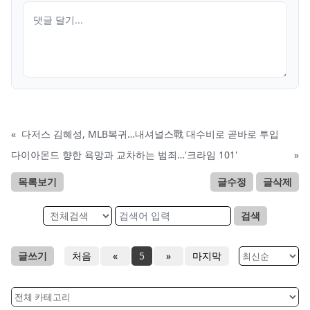
«
다저스 김혜성, MLB복귀…내셔널스戰 대수비로 곧바로 투입
다이아몬드 향한 욕망과 교차하는 범죄…'크라임 101'
»
목록보기
글수정
글삭제
검색
글쓰기
처음
«
5
»
마지막