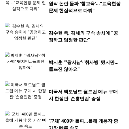
원작 논란 돌파 '참교육'…"교육현장
문제 현실적으로 다뤄"
김수현 측, 김세의 구속 송치에 "공
정하고 엄정한 판단"
박지훈 "'왕사남'·'취사병' 떴지만…
들뜨진 않아요"
미국서 맥도날드 월드컵 메뉴 구매
시 한정판 '손흥민컵' 증정
'군체' 400만 돌파…올해 개봉작 중
가장 빠른 속도