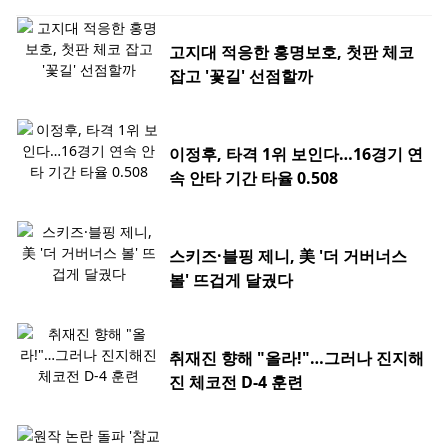
고지대 적응한 홍명보호, 첫판 체코
잡고 '꽃길' 선점할까
이정후, 타격 1위 보인다…16경기 연
속 안타 기간 타율 0.508
스키즈·블핑 제니, 美 '더 거버너스
볼' 뜨겁게 달궜다
취재진 향해 "올라!"…그러나 진지해
진 체코전 D-4 훈련